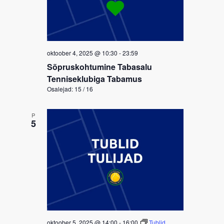
oktoober 4, 2025 @ 10:30
-
23:59
Sõpruskohtumine Tabasalu
Tenniseklubiga Tabamus
Osalejad: 15 / 16
P
5
oktoober 5, 2025 @ 14:00
-
16:00
Tublid