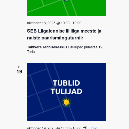
oktoober 18, 2025 @ 10:00
-
19:00
SEB Liigatennise III liiga meeste ja
naiste paarismänguturniir
Tähtvere Tennisekeskus
Laulupeo puiestee 19,
Tartu
P
19
oktoober 19, 2025 @ 14:00
-
16:00
Tublid