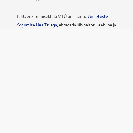
Tähtvere Tenniseklubi MTÜ on liitunud
Annetuste
et tagada läbipaistev, eetiline ja
Kogumise Hea Tavaga,
vastutustundlik annetuste kogumine. See kinnitab, et
kasutame annetusi sihipäraselt, anname selget
tagasisidet ning austame annetajate õigusi ja
privaatsust.