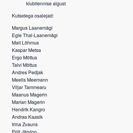
klubitennise algust
Kutsetega osalejad:
Margus Laanemägi
Egle Thal-Laanemägi
Mait Lõhmus
Kaspar Metsa
Ergo Mõttus
Talvi Mõttus
Andres Pedjak
Meelis Meemann
Viljar Tammearu
Maanus Magerin
Marian Magerin
Hendrik Kangro
Andras Kaasik
Irina Zvauns
Priit Järvloo