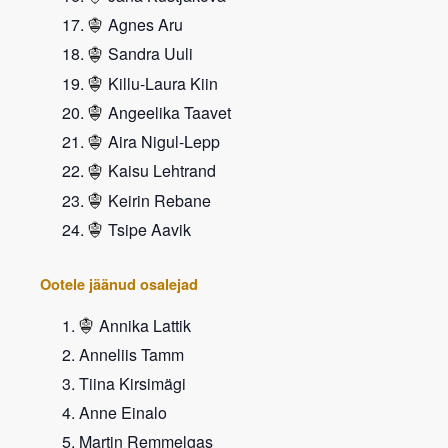
Agnes Aru
Sandra Uuli
Killu-Laura Kiin
Angeelika Taavet
Aira Nigul-Lepp
Kaisu Lehtrand
Keirin Rebane
Tsipe Aavik
Ootele jäänud osalejad
Annika Lattik
Anneliis Tamm
Tiina Kirsimägi
Anne Einalo
Martin Remmelgas