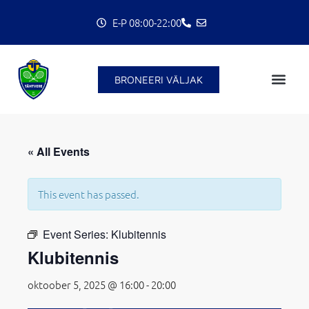
Skip
E-P 08:00-22:00
to
content
BRONEERI VÄLJAK
« All Events
This event has passed.
C
Event Series:
Klubitennis
Klubitennis
oktoober 5, 2025 @ 16:00
-
20:00