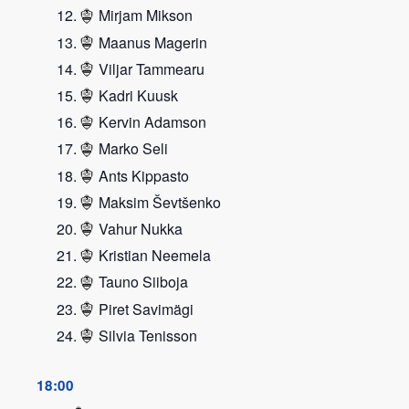
Mirjam Mikson
Maanus Magerin
Viljar Tammearu
Kadri Kuusk
Kervin Adamson
Marko Seli
Ants Kippasto
Maksim Ševtšenko
Vahur Nukka
Kristian Neemela
Tauno Siiboja
Piret Savimägi
Silvia Tenisson
18:00