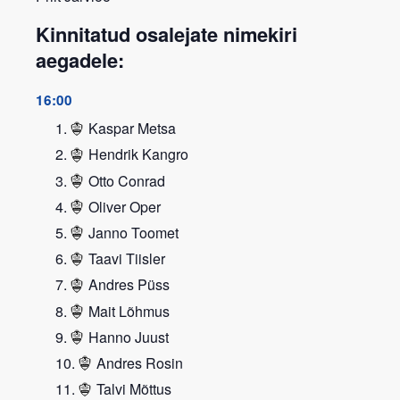
Kinnitatud osalejate nimekiri
aegadele:
16:00
Kaspar Metsa
Hendrik Kangro
Otto Conrad
Oliver Oper
Janno Toomet
Taavi Tiisler
Andres Püss
Mait Lõhmus
Hanno Juust
Andres Rosin
Talvi Mõttus