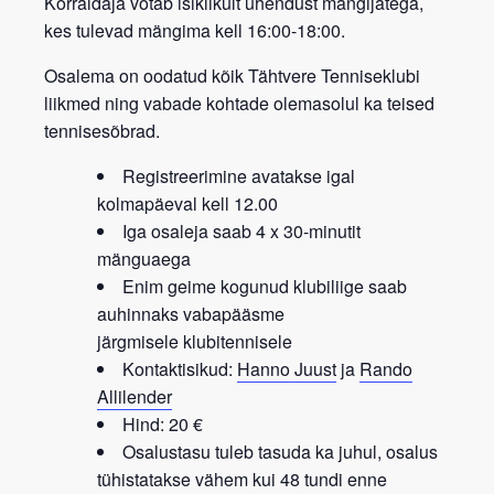
Korraldaja võtab isiklikult ühendust mängijatega,
kes tulevad mängima kell 16:00-18:00.
Osalema on oodatud kõik
Tähtvere Tenniseklubi
liikmed
ning vabade kohtade olemasolul ka teised
tennisesõbrad.
Registreerimine avatakse igal
kolmapäeval kell 12.00
Iga osaleja saab 4 x 30-minutit
mänguaega
Enim geime kogunud klubiliige saab
auhinnaks vabapääsme
järgmisele
klubitennisele
Kontaktisikud:
Hanno Juust
ja
Rando
Allilender
Hind: 20 €
Osalustasu tuleb tasuda ka juhul, osalus
tühistatakse vähem kui 48 tundi enne