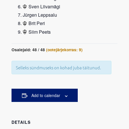
Sven Liivamägi
Jürgen Leppsalu
Brit Peri
Siim Peets
Osalejaid: 48 / 48
(ootejärjekorras: 9)
Selleks sündmuseks on kohad juba täitunud.
Add to calendar
DETAILS