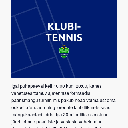
Igal pühapäeval kell 16:00 kuni 20:00, kahes
vahetuses toimuv ajatennise formaadis
paarismängu turniir
, mis pakub head võimalust oma
oskusi arendada ning toredate klubiliikmete seast
mängukaaslasi leida. Iga 30-minutilise sessiooni
järel toimub paariliste ja vastaste vahetumine.