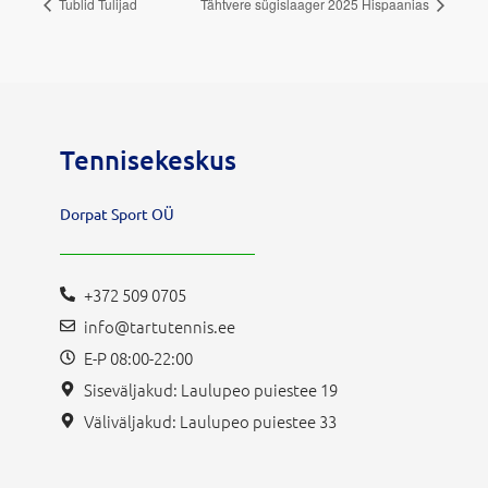
Tublid Tulijad
Tähtvere sügislaager 2025 Hispaanias
Tennisekeskus
Dorpat Sport OÜ
+372 509 0705
info@tartutennis.ee
E-P 08:00-22:00
Siseväljakud: Laulupeo puiestee 19
Väliväljakud: Laulupeo puiestee 33