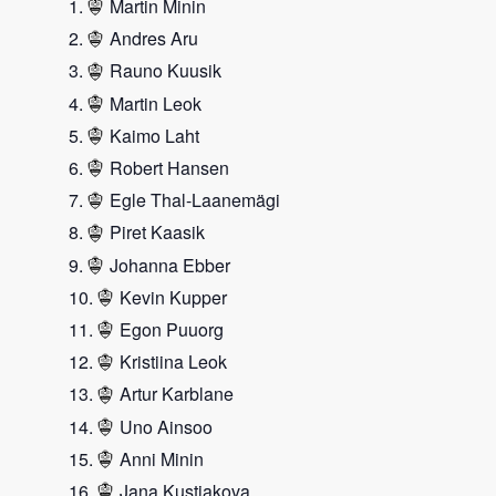
Martin Minin
Andres Aru
Rauno Kuusik
Martin Leok
Kaimo Laht
Robert Hansen
Egle Thal-Laanemägi
Piret Kaasik
Johanna Ebber
Kevin Kupper
Egon Puuorg
Kristiina Leok
Artur Karblane
Uno Ainsoo
Anni Minin
Jana Kustjakova