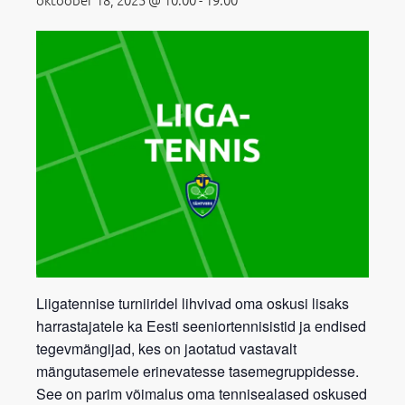
Liigatennise turniiridel lihvivad oma oskusi lisaks
harrastajatele ka Eesti seeniortennisistid ja endised
tegevmängijad, kes on jaotatud vastavalt
mängutasemele erinevatesse tasemegruppidesse.
See on parim võimalus oma tennisealased oskused