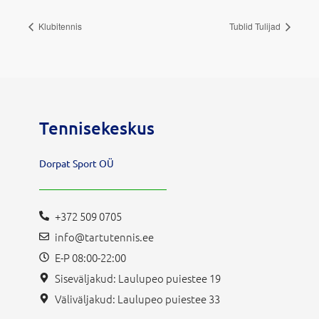
Klubitennis
Tublid Tulijad
Tennisekeskus
Dorpat Sport OÜ
+372 509 0705
info@tartutennis.ee
E-P 08:00-22:00
Siseväljakud: Laulupeo puiestee 19
Väliväljakud: Laulupeo puiestee 33