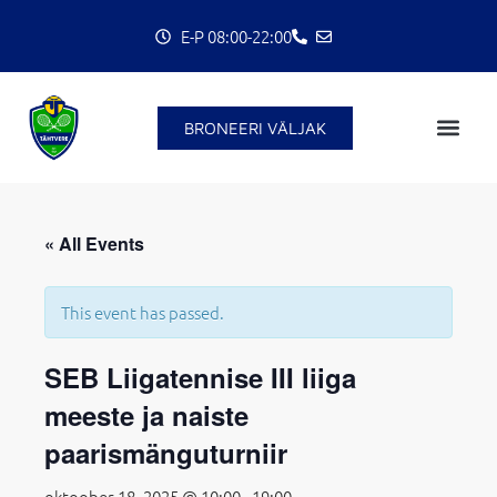
Skip
E-P 08:00-22:00
to
content
BRONEERI VÄLJAK
C
« All Events
This event has passed.
SEB Liigatennise III liiga
meeste ja naiste
paarismänguturniir
oktoober 18, 2025 @ 10:00
-
19:00