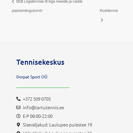
SEB Liigatennise III liiga meeste ja naiste
paarismänguturniir
Klubitennis
Tennisekeskus
Dorpat Sport OÜ
+372 509 0705
info@tartutennis.ee
E-P 08:00-22:00
Siseväljakud: Laulupeo puiestee 19