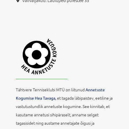
Väliväljakud: Laulupeo puiestee 33
Tähtvere Tenniseklubi MTÜ on liitunud
Annetuste
et tagada läbipaistev, eetiline ja
Kogumise Hea Tavaga,
vastutustundlik annetuste kogumine. See kinnitab, et
kasutame annetusi sihipäraselt, anname selget
tagasisidet ning austame annetajate õigusi ja