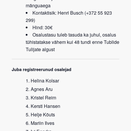
mänguaega
Kontaktisik: Henri Busch (+372 55 923
299)
Hind: 30€
Osalustasu tuleb tasuda ka juhul, osalus
tühistatakse vähem kui 48 tundi enne Tublide
Tulijate algust
Juba registreerunud osalejad
Helina Kolsar
Agnes Aru
Kristel Reim
Kersti Hansen
Helje Kõuts
Mariin Ilves