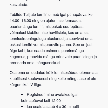
kasvatada.
Tublide Tulijate turniir
toimub igal
pühapäeval kell
14:00–16:00
ning on
ajatennise formaadis
paarismängu turniir
, mis pakub suurepärast
võimalust klubitennise huvilistele, kes on alles
tennisetreeningutega alustanud ja soovivad oma
oskusi turniiri vormis proovile panna. See on just
õige koht, kus saada esimene paarismängu
kogemus, proovida mängu erinevate paarilistega ja
arendada oma mängusoskusi.
Osalema on oodatud kõik tennisesõbrad
olenemata
klubilisest kuuluvusest
ning kelle mängutase ei ole
kõrgem kui IV liiga.
Registreerimine avatakse igal
kolmapäeval kell 12.00
Iga osaleja saab 4 x 30-minutit