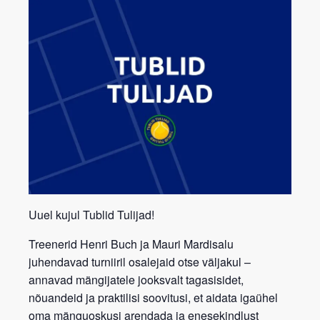
Uuel kujul Tublid Tulijad!
Treenerid
Henri Buch
ja
Mauri Mardisalu
juhendavad turniiril osalejaid otse väljakul –
annavad mängijatele jooksvalt
tagasisidet,
nõuandeid ja praktilisi soovitusi
, et aidata igaühel
oma mänguoskusi arendada ja enesekindlust