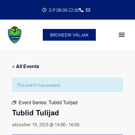
Skip
E-P 08:00-22:00
to
content
BRONEERI VÄLJAK
C
« All Events
This event has passed.
Event Series:
Tublid Tulijad
Tublid Tulijad
oktoober 19, 2025 @ 14:00
-
16:00