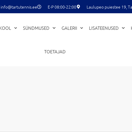
info@tartutennis.ee
E-P 08:00-22:00
Laulupeo puiestee 19, Ta
EKOOL
SÜNDMUSED
GALERII
LISATEENUSED
TOETAJAD
KOLMAPÄEV
NELJAPÄEV
REEDE