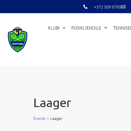
Skip
+372 509 0705
to
content
KLUBI
PÜSIKLIENDILE
TENNIS
ESMASPÄEV
TEISIPÄEV
Laager
Events
Events
Laager