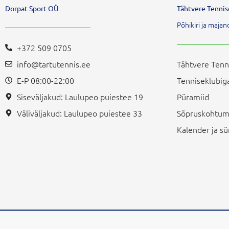
Dorpat Sport OÜ
Tähtvere Tenni
Põhikiri ja maj
+372 509 0705
info@tartutennis.ee
Tähtvere Tenn
E-P 08:00-22:00
Tenniseklubiga
Siseväljakud: Laulupeo puiestee 19
Püramiid
Väliväljakud: Laulupeo puiestee 33
Sõpruskohtum
Kalender ja 