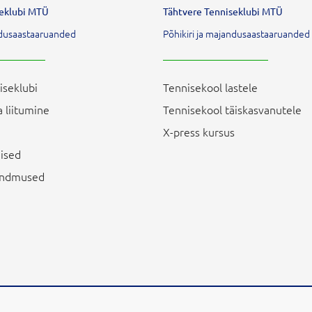
seklubi MTÜ
Tähtvere Tenniseklubi MTÜ
andusaastaaruanded
Põhikiri ja majandusaastaaruanded
iseklubi
Tennisekool lastele
 liitumine
Tennisekool täiskasvanutele
X-press kursus
ised
sündmused
veebi disainis vestmint