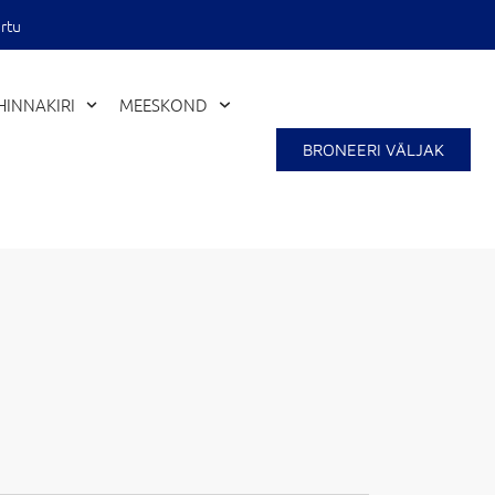
rtu
HINNAKIRI
MEESKOND
Close
BRONEERI VÄLJAK
LAUPÄEV
PÜHAPÄEV