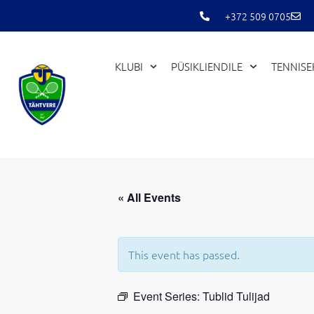
Skip
+372 509 0705
to
content
KLUBI
PÜSIKLIENDILE
TENNIS
« All Events
This event has passed.
Event Series:
Tublid Tulijad