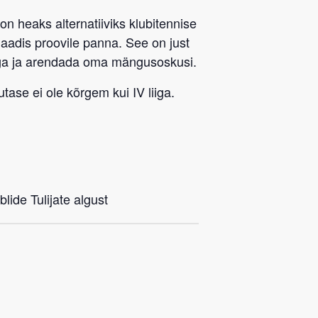
 on heaks alternatiiviks klubitennise
rmaadis proovile panna. See on just
ega ja arendada oma mängusoskusi.
tase ei ole kõrgem kui IV liiga.
lide Tulijate algust