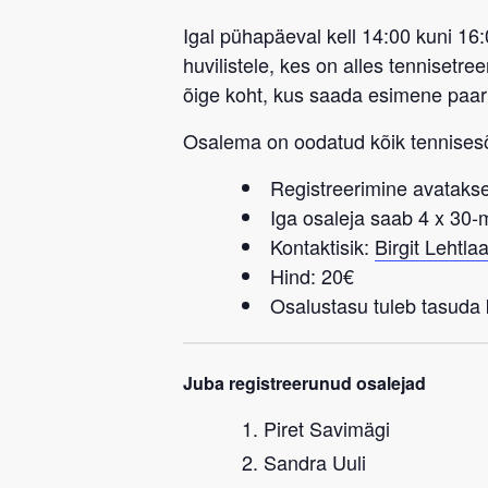
Igal pühapäeval kell 14:00 kuni 16
huvilistele, kes on alles tennisetr
õige koht, kus saada esimene paa
Osalema on oodatud kõik tennise
Registreerimine avatakse
Iga osaleja saab 4 x 30
Kontaktisik:
Birgit Lehtla
Hind: 20€
Osalustasu tuleb tasuda k
Juba registreerunud osalejad
Piret Savimägi
Sandra Uuli