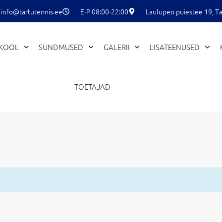
info@tartutennis.ee
E-P 08:00-22:00
Laulupeo puiestee 19, Ta
EKOOL
SÜNDMUSED
GALERII
LISATEENUSED
TOETAJAD