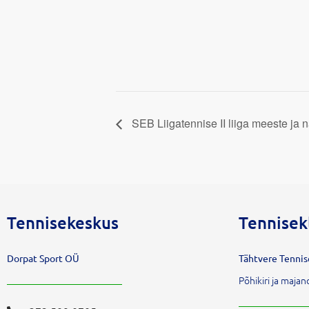
SEB Liigatennise II liiga meeste ja 
Tennisekeskus
Tennisek
Dorpat Sport OÜ
Tähtvere Tenni
Põhikiri ja maj