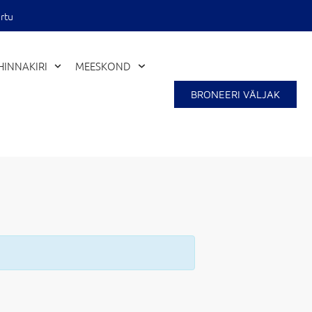
rtu
HINNAKIRI
MEESKOND
BRONEERI VÄLJAK
Close