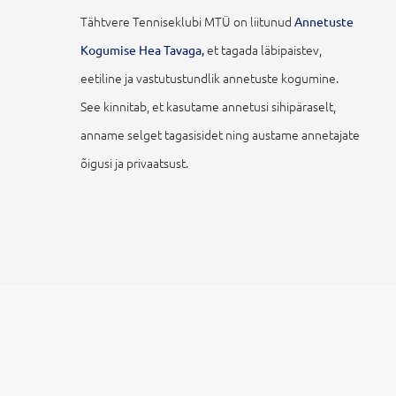
Tähtvere Tenniseklubi MTÜ on liitunud
Annetuste
et tagada läbipaistev,
Kogumise Hea Tavaga,
eetiline ja vastutustundlik annetuste kogumine.
See kinnitab, et kasutame annetusi sihipäraselt,
anname selget tagasisidet ning austame annetajate
õigusi ja privaatsust.