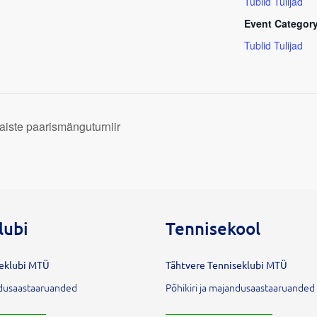
Tublid Tulijad
Event Category
Tublid Tulijad
naiste paarismänguturniir
lubi
Tennisekool
seklubi MTÜ
Tähtvere Tenniseklubi MTÜ
andusaastaaruanded
Põhikiri ja majandusaastaaruanded