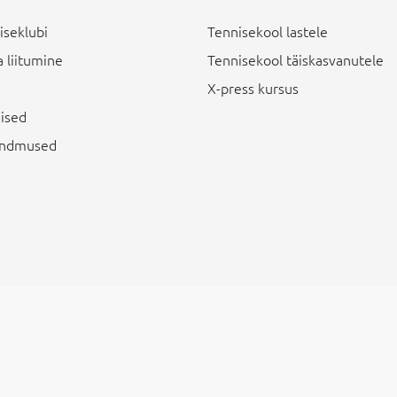
iseklubi
Tennisekool lastele
 liitumine
Tennisekool täiskasvanutele
X-press kursus
ised
sündmused