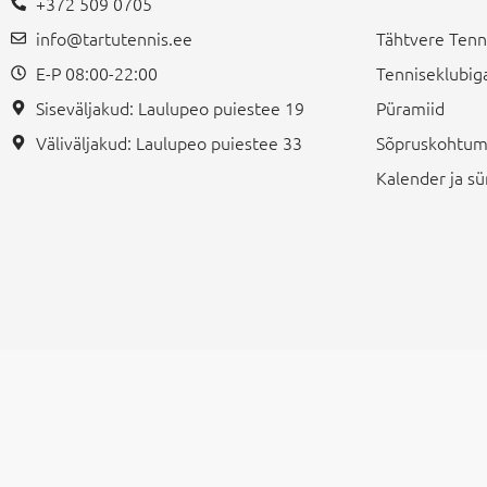
+372 509 0705
info@tartutennis.ee
Tähtvere Tenn
E-P 08:00-22:00
Tenniseklubiga
Siseväljakud: Laulupeo puiestee 19
Püramiid
Väliväljakud: Laulupeo puiestee 33
Sõpruskohtum
Kalender ja 