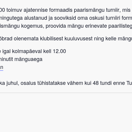
:00 toimuv ajatennise formaadis paarismängu turniir
, mis
eeningutega alustanud ja sooviksid oma oskusi turniiri fo
rismängu kogemus, proovida mängu erinevate paarilist
sõbrad
olenemata klubilisest kuuluvusest
ning kelle mängu
 igal kolmapäeval kell 12.00
-minutit mänguaega
an
a juhul, osalus tühistatakse vähem kui 48 tundi enne Tub