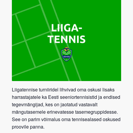
Liigatennise turniiridel lihvivad oma oskusi lisaks
harrastajatele ka Eesti seeniortennisistid ja endised
tegevmängijad, kes on jaotatud vastavalt
mängutasemele erinevatesse tasemegruppidesse.
See on parim võimalus oma tennisealased oskused
proovile panna.