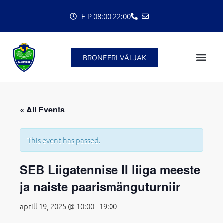
Skip
E-P 08:00-22:00
to
content
BRONEERI VÄLJAK
C
« All Events
This event has passed.
SEB Liigatennise II liiga meeste
ja naiste paarismänguturniir
aprill 19, 2025 @ 10:00
-
19:00