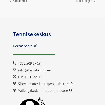
Klubitennis
Tublid Tulijad
Tennisekeskus
Dorpat Sport OÜ
+372 509 0705
info@tartutennis.ee
E-P 08:00-22:00
Siseväljakud: Laulupeo puiestee 19
Väliväljakud: Laulupeo puiestee 33