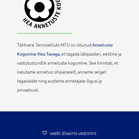
Tähtvere Tenniseklubi MTÜ on liitunud
Annetuste
et tagada läbipaistev, eetiline ja
Kogumise Hea Tavaga,
vastutustundlik annetuste kogumine. See kinnitab, et
kasutame annetusi sihipäraselt, anname selget
tagasisidet ning austame annetajate õigusi ja
privaatsust.
veebi disainis vestmint