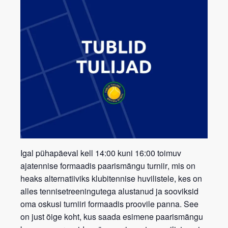
Igal pühapäeval kell 14:00 kuni 16:00 toimuv
ajatennise formaadis paarismängu turniir
, mis on
heaks alternatiiviks klubitennise huvilistele, kes on
alles tennisetreeningutega alustanud ja sooviksid
oma oskusi turniiri formaadis proovile panna. See
on just õige koht, kus saada esimene paarismängu