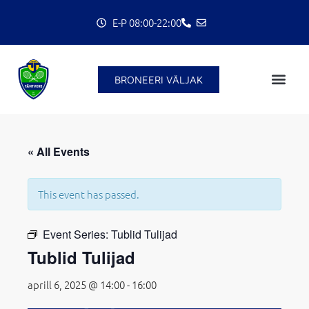
Skip
E-P 08:00-22:00
to
content
BRONEERI VÄLJAK
C
« All Events
This event has passed.
Event Series:
Tublid Tulijad
Tublid Tulijad
aprill 6, 2025 @ 14:00
-
16:00