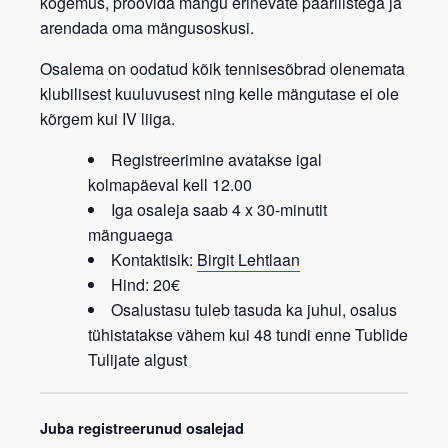
kogemus, proovida mängu erinevate paarilistega ja
arendada oma mängusoskusi.
Osalema on oodatud kõik tennisesõbrad
olenemata
klubilisest kuuluvusest
ning kelle mängutase ei ole
kõrgem kui IV liiga.
Registreerimine avatakse igal
kolmapäeval kell 12.00
Iga osaleja saab 4 x 30-minutit
mänguaega
Kontaktisik:
Birgit Lehtlaan
Hind: 20€
Osalustasu tuleb tasuda ka juhul, osalus
tühistatakse vähem kui 48 tundi enne Tublide
Tulijate algust
Juba registreerunud osalejad