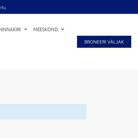
rtu
HINNAKIRI
MEESKOND
BRONEERI VÄLJAK
Close