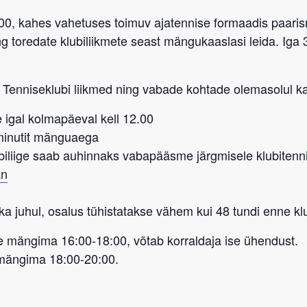
:00, kahes vahetuses toimuv ajatennise formaadis paaris
 toredate klubiliikmete seast mängukaaslasi leida. Iga 3
 Tenniseklubi liikmed
ning vabade kohtade olemasolul ka
 igal kolmapäeval kell 12.00
-minutit mänguaega
biliige saab auhinnaks vabapääsme
järgmisele
klubitenn
an
ka juhul, osalus tühistatakse vähem kui 48 tundi enne kl
 mängima 16:00-18:00, võtab korraldaja ise ühendust.
 mängima 18:00-20:00.