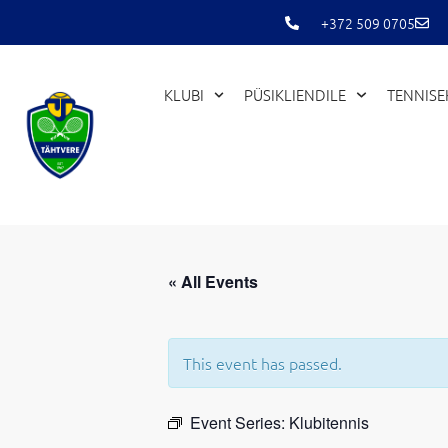
Skip
+372 509 0705
to
content
KLUBI
PÜSIKLIENDILE
TENNIS
« All Events
This event has passed.
Event Series:
Klubitennis