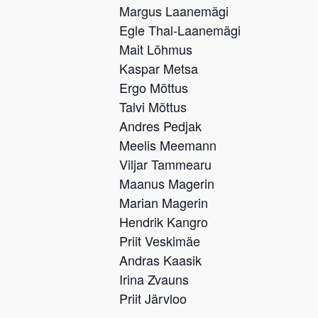
Margus Laanemägi
Egle Thal-Laanemägi
Mait Lõhmus
Kaspar Metsa
Ergo Mõttus
Talvi Mõttus
Andres Pedjak
Meelis Meemann
Viljar Tammearu
Maanus Magerin
Marian Magerin
Hendrik Kangro
Priit Veskimäe
Andras Kaasik
Irina Zvauns
Priit Järvloo