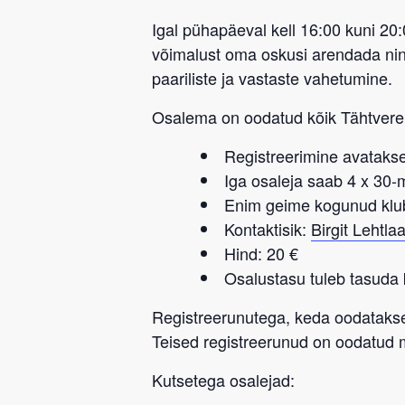
Igal pühapäeval kell 16:00 kuni 20
võimalust oma oskusi arendada ning
paariliste ja vastaste vahetumine.
Osalema on oodatud kõik
Tähtvere
Registreerimine avatakse
Iga osaleja saab 4 x 30
Enim geime kogunud klu
Kontaktisik:
Birgit Lehtla
Hind: 20 €
Osalustasu tuleb tasuda 
Registreerunutega, keda oodatakse
Teised registreerunud on oodatud
Kutsetega osalejad: