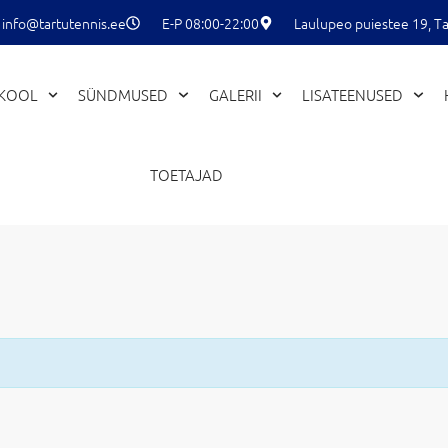
info@tartutennis.ee
E-P 08:00-22:00
Laulupeo puiestee 19, Ta
EKOOL
SÜNDMUSED
GALERII
LISATEENUSED
TOETAJAD