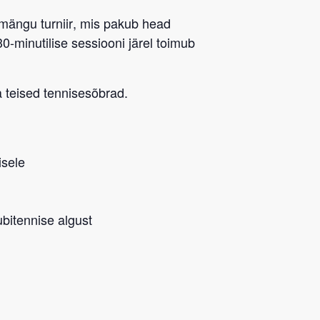
mängu turniir
, mis pakub head
0-minutilise sessiooni järel toimub
 teised tennisesõbrad.
isele
ubitennise algust