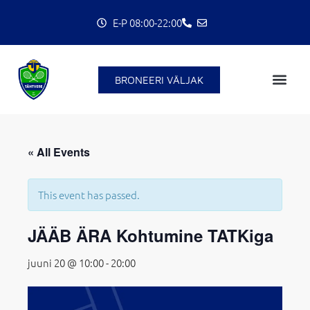
Skip
E-P 08:00-22:00
to
content
BRONEERI VÄLJAK
C
« All Events
This event has passed.
JÄÄB ÄRA Kohtumine TATKiga
juuni 20 @ 10:00
-
20:00