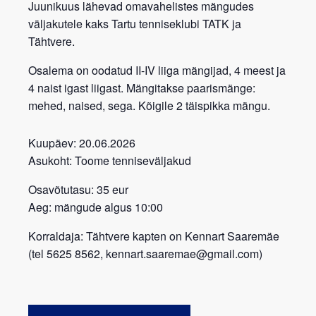
Juunikuus lähevad omavahelistes mängudes
väljakutele kaks Tartu tenniseklubi TATK ja
Tähtvere.
Osalema on oodatud II-IV liiga mängijad, 4 meest ja
4 naist igast liigast. Mängitakse paarismänge:
mehed, naised, sega. Kõigile 2 täispikka mängu.
Kuupäev:
20.06.2026
Asukoht:
Toome tenniseväljakud
Osavõtutasu
: 35 eur
Aeg:
mängude algus 10:00
Korraldaja: Tähtvere kapten on Kennart Saaremäe
(tel 5625 8562, kennart.saaremae@gmail.com)