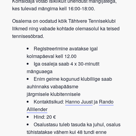
Korraldaja võtab isiklikult ühendust mängijatega,
kes tulevad mängima kell 16:00-18:00.
Osalema on oodatud kõik
Tähtvere Tenniseklubi
liikmed
ning vabade kohtade olemasolul ka teised
tennisesõbrad.
Registreerimine avatakse igal
kolmapäeval kell 12.00
Iga osaleja saab 4 x 30-minutit
mänguaega
Enim geime kogunud klubiliige saab
auhinnaks vabapääsme
järgmisele
klubitennisele
Kontaktisikud:
Hanno Juust
ja
Rando
Allilender
Hind: 20 €
Osalustasu tuleb tasuda ka juhul, osalus
tühistatakse vähem kui 48 tundi enne