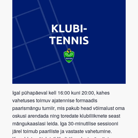
Igal pühapäeval kell 16:00 kuni 20:00, kahes
vahetuses toimuv ajatennise formaadis
paarismängu turniir
, mis pakub head võimalust oma
oskusi arendada ning toredate klubiliikmete seast
mängukaaslasi leida. Iga 30-minutilise sessiooni
järel toimub paariliste ja vastaste vahetumine.