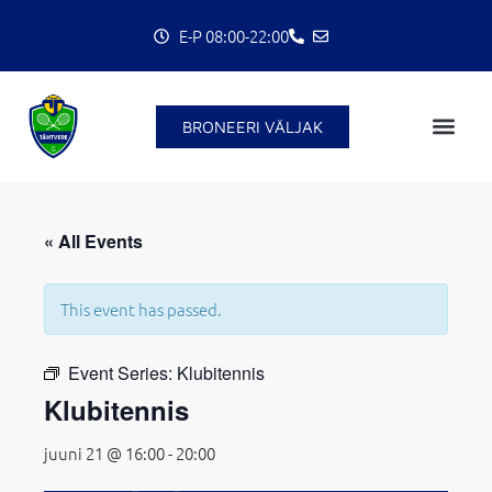
Skip
E-P 08:00-22:00
to
content
BRONEERI VÄLJAK
« All Events
This event has passed.
C
Event Series:
Klubitennis
Klubitennis
juuni 21 @ 16:00
-
20:00