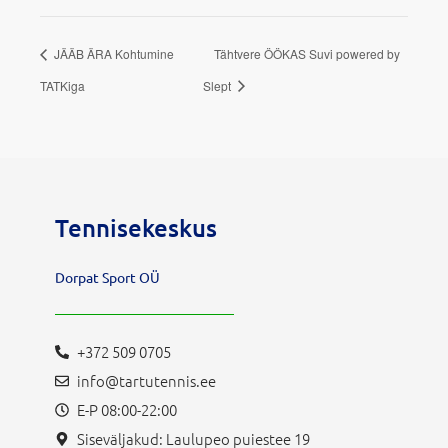
JÄÄB ÄRA Kohtumine
Tähtvere ÖÖKAS Suvi powered by
TATKiga
Slept
Tennisekeskus
Dorpat Sport OÜ
+372 509 0705
info@tartutennis.ee
E-P 08:00-22:00
Siseväljakud: Laulupeo puiestee 19