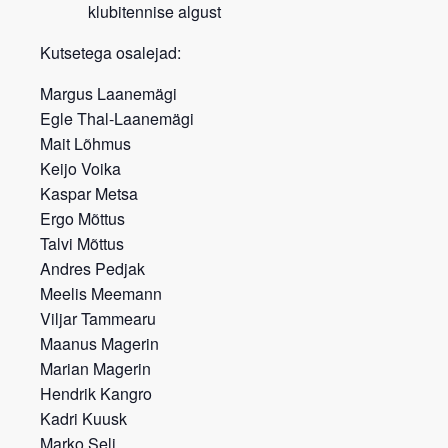
klubitennise algust
Kutsetega osalejad:
Margus Laanemägi
Egle Thal-Laanemägi
Mait Lõhmus
Keijo Voika
Kaspar Metsa
Ergo Mõttus
Talvi Mõttus
Andres Pedjak
Meelis Meemann
Viljar Tammearu
Maanus Magerin
Marian Magerin
Hendrik Kangro
Kadri Kuusk
Marko Seli