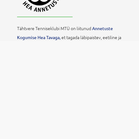
Tähtvere Tenniseklubi MTÜ on liitunud
Annetuste
et tagada läbipaistev, eetiline ja
Kogumise Hea Tavaga,
vastutustundlik annetuste kogumine. See kinnitab, et
kasutame annetusi sihipäraselt, anname selget
tagasisidet ning austame annetajate õigusi ja
privaatsust.