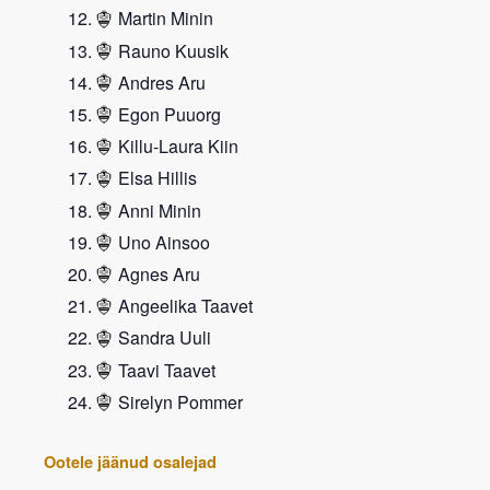
Martin Minin
Rauno Kuusik
Andres Aru
Egon Puuorg
Killu-Laura Kiin
Elsa Hillis
Anni Minin
Uno Ainsoo
Agnes Aru
Angeelika Taavet
Sandra Uuli
Taavi Taavet
Sirelyn Pommer
Ootele jäänud osalejad