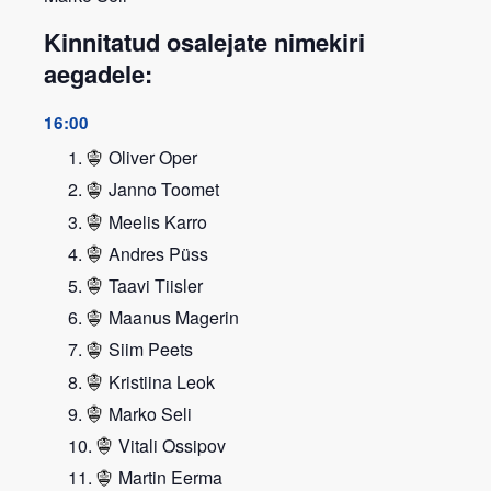
Kinnitatud osalejate nimekiri
aegadele:
16:00
Oliver Oper
Janno Toomet
Meelis Karro
Andres Püss
Taavi Tiisler
Maanus Magerin
Siim Peets
Kristiina Leok
Marko Seli
Vitali Ossipov
Martin Eerma