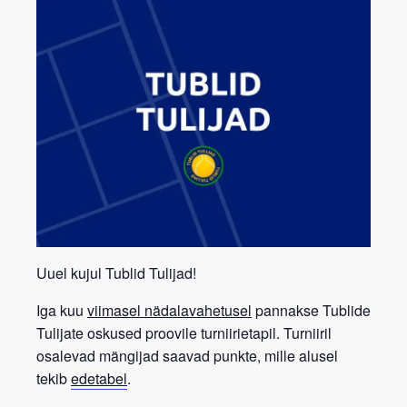
U
uel kujul Tublid Tulijad!
Iga kuu
viimasel nädalavahetusel
pannakse Tublide
Tulijate oskused proovile
turniirietapil
. Turniiril
osalevad mängijad saavad punkte, mille alusel
tekib
edetabel
.