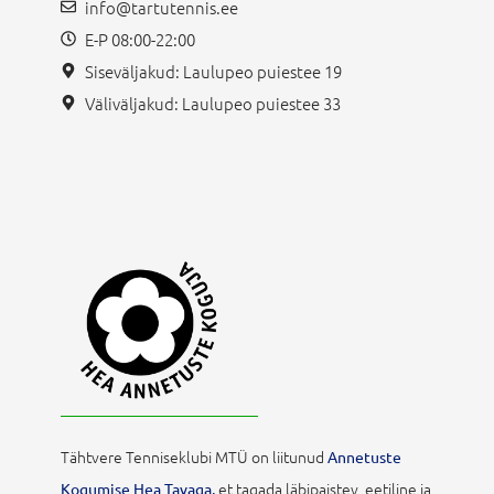
info@tartutennis.ee
E-P 08:00-22:00
Siseväljakud: Laulupeo puiestee 19
Väliväljakud: Laulupeo puiestee 33
Tähtvere Tenniseklubi MTÜ on liitunud
Annetuste
et tagada läbipaistev, eetiline ja
Kogumise Hea Tavaga,