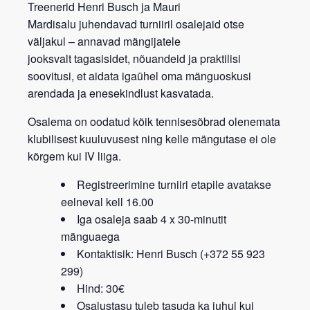
Treenerid
Henri Busch
ja
Mauri
Mardisalu
juhendavad turniiril osalejaid otse
väljakul – annavad mängijatele
jooksvalt
tagasisidet, nõuandeid ja praktilisi
soovitusi
, et aidata igaühel oma mänguoskusi
arendada ja enesekindlust kasvatada.
Osalema on oodatud kõik tennisesõbrad
olenemata
klubilisest kuuluvusest
ning kelle mängutase ei ole
kõrgem kui IV liiga.
Registreerimine turniiri etapile avatakse
eelneval kell 16.00
Iga osaleja saab 4 x 30-minutit
mänguaega
Kontaktisik: Henri Busch (+372 55 923
299)
Hind: 30€
Osalustasu tuleb tasuda ka juhul kui