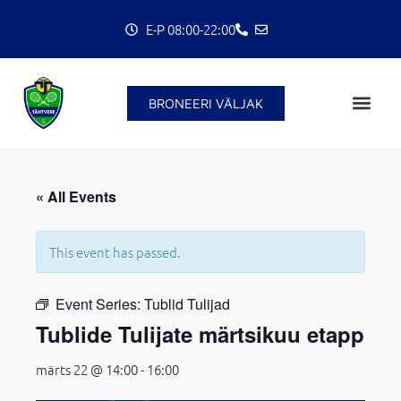
Skip
E-P 08:00-22:00
to
content
BRONEERI VÄLJAK
C
« All Events
This event has passed.
Event Series:
Tublid Tulijad
Tublide Tulijate märtsikuu etapp
märts 22 @ 14:00
-
16:00