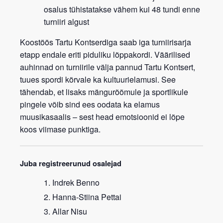
osalus tühistatakse vähem kui 48 tundi enne
turniiri algust
Koostöös Tartu Kontserdiga saab iga turniirisarja
etapp endale eriti piduliku lõppakordi.
Väärilised
auhinnad on turniirile välja pannud Tartu Kontsert,
tuues spordi kõrvale ka kultuurielamusi.
See
tähendab, et lisaks mängurõõmule ja sportlikule
pingele võib sind ees oodata ka elamus
muusikasaalis – sest head emotsioonid ei lõpe
koos viimase punktiga.
Juba registreerunud osalejad
Indrek Benno
Hanna-Stiina Pettai
Allar Nisu