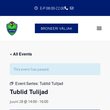
Skip
E-P 08:00-22:00
to
content
BRONEERI VÄLJAK
C
« All Events
This event has passed.
Event Series:
Tublid Tulijad
Tublid Tulijad
juuni 28 @ 14:00
-
16:00