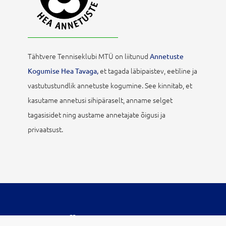
Tähtvere Tenniseklubi MTÜ on liitunud
Annetuste
et tagada läbipaistev, eetiline ja
Kogumise Hea Tavaga,
vastutustundlik annetuste kogumine. See kinnitab, et
kasutame annetusi sihipäraselt, anname selget
tagasisidet ning austame annetajate õigusi ja
privaatsust.
veebi disainis vestmint