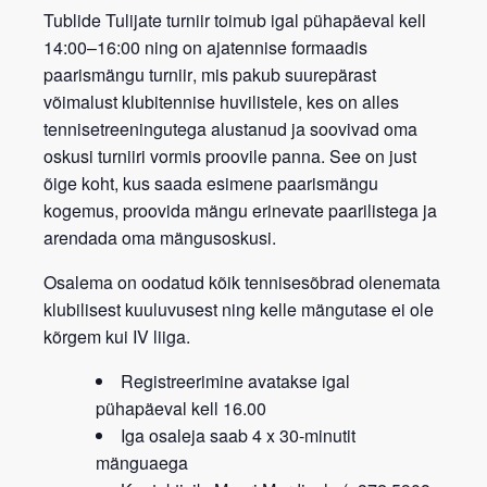
Tublide Tulijate turniir
toimub igal
pühapäeval kell
14:00–16:00
ning on
ajatennise formaadis
paarismängu turniir
, mis pakub suurepärast
võimalust klubitennise huvilistele, kes on alles
tennisetreeningutega alustanud ja soovivad oma
oskusi turniiri vormis proovile panna. See on just
õige koht, kus saada esimene paarismängu
kogemus, proovida mängu erinevate paarilistega ja
arendada oma mängusoskusi.
Osalema on oodatud kõik tennisesõbrad
olenemata
klubilisest kuuluvusest
ning kelle mängutase ei ole
kõrgem kui IV liiga.
Registreerimine avatakse igal
pühapäeval kell 16.00
Iga osaleja saab 4 x 30-minutit
mänguaega