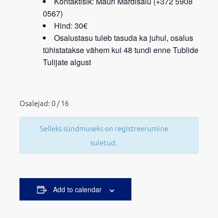
Kontaktisik: Mauri Mardisalu (+372 5908
0567)
Hind: 30€
Osalustasu tuleb tasuda ka juhul, osalus
tühistatakse vähem kui 48 tundi enne Tublide
Tulijate algust
Osalejad: 0 / 16
Selleks sündmuseks on registreerumine
suletud.
Add to calendar