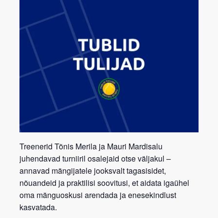
Treenerid
Tõnis Merila
ja
Mauri Mardisalu
juhendavad turniiril osalejaid otse väljakul –
annavad mängijatele jooksvalt
tagasisidet,
nõuandeid ja praktilisi soovitusi
, et aidata igaühel
oma mänguoskusi arendada ja enesekindlust
kasvatada.