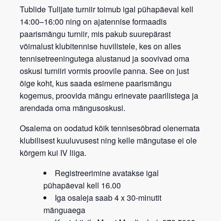
Tublide Tulijate turniir
toimub igal
pühapäeval kell
14:00–16:00
ning on
ajatennise formaadis
paarismängu turniir
, mis pakub suurepärast
võimalust klubitennise huvilistele, kes on alles
tennisetreeningutega alustanud ja soovivad oma
oskusi turniiri vormis proovile panna. See on just
õige koht, kus saada esimene paarismängu
kogemus, proovida mängu erinevate paarilistega ja
arendada oma mängusoskusi.
Osalema on oodatud kõik tennisesõbrad
olenemata
klubilisest kuuluvusest
ning kelle mängutase ei ole
kõrgem kui IV liiga.
Registreerimine avatakse igal
pühapäeval kell 16.00
Iga osaleja saab 4 x 30-minutit
mänguaega