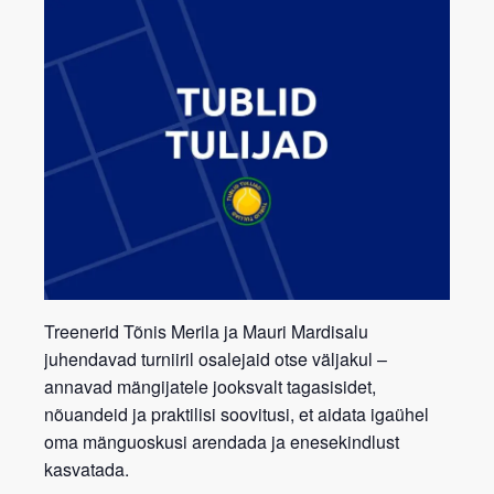
Treenerid
Tõnis Merila
ja
Mauri Mardisalu
juhendavad turniiril osalejaid otse väljakul –
annavad mängijatele jooksvalt
tagasisidet,
nõuandeid ja praktilisi soovitusi
, et aidata igaühel
oma mänguoskusi arendada ja enesekindlust
kasvatada.