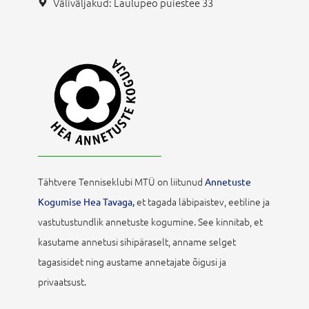
Väliväljakud: Laulupeo puiestee 33
Tähtvere Tenniseklubi MTÜ on liitunud
Annetuste
et tagada läbipaistev, eetiline ja
Kogumise Hea Tavaga,
vastutustundlik annetuste kogumine. See kinnitab, et
kasutame annetusi sihipäraselt, anname selget
tagasisidet ning austame annetajate õigusi ja
privaatsust.