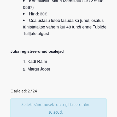
Kontaktisik: Mauri Mardisalu (+372 5908
0567)
Hind: 30€
Osalustasu tuleb tasuda ka juhul, osalus
tühistatakse vähem kui 48 tundi enne Tublide
Tulijate algust
Juba registreerunud osalejad
Kadi Räim
Margit Joost
Osalejad: 2 / 24
Selleks sündmuseks on registreerumine
suletud.