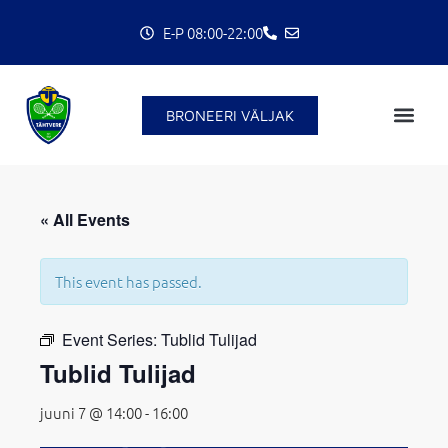
Skip
E-P 08:00-22:00
to
content
BRONEERI VÄLJAK
C
« All Events
This event has passed.
Event Series:
Tublid Tulijad
Tublid Tulijad
juuni 7 @ 14:00
-
16:00