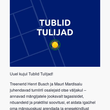
Uuel kujul Tublid Tulijad!
Treenerid
Henri Busch
ja
Mauri Mardisalu
juhendavad turniiril osalejaid otse väljakul –
annavad mängijatele jooksvalt
tagasisidet,
nõuandeid ja praktilisi soovitusi
, et aidata igaühel
oma mänguoskusi arendada ja enesekindlust