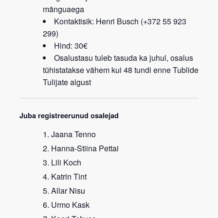
mänguaega
Kontaktisik: Henri Busch (+372 55 923
299)
Hind: 30€
Osalustasu tuleb tasuda ka juhul, osalus
tühistatakse vähem kui 48 tundi enne Tublide
Tulijate algust
Juba registreerunud osalejad
Jaana Tenno
Hanna-Stiina Pettai
Lili Koch
Katrin Tint
Allar Nisu
Urmo Kask