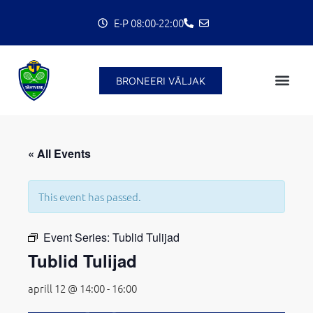
Skip
E-P 08:00-22:00
to
content
BRONEERI VÄLJAK
C
« All Events
This event has passed.
Event Series:
Tublid Tulijad
Tublid Tulijad
aprill 12 @ 14:00
-
16:00