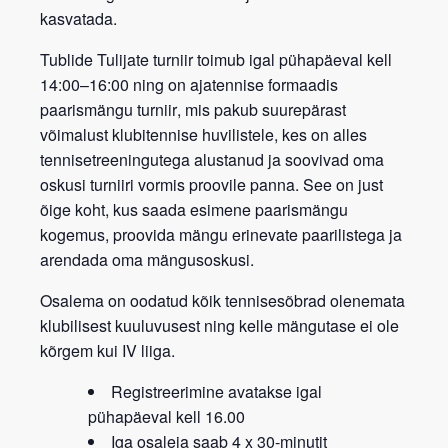
kasvatada.
Tublide Tulijate turniir
toimub igal
pühapäeval kell
14:00–16:00
ning on
ajatennise formaadis
paarismängu turniir
, mis pakub suurepärast
võimalust klubitennise huvilistele, kes on alles
tennisetreeningutega alustanud ja soovivad oma
oskusi turniiri vormis proovile panna. See on just
õige koht, kus saada esimene paarismängu
kogemus, proovida mängu erinevate paarilistega ja
arendada oma mängusoskusi.
Osalema on oodatud kõik tennisesõbrad
olenemata
klubilisest kuuluvusest
ning kelle mängutase ei ole
kõrgem kui IV liiga.
Registreerimine avatakse igal
pühapäeval kell 16.00
Iga osaleja saab 4 x 30-minutit