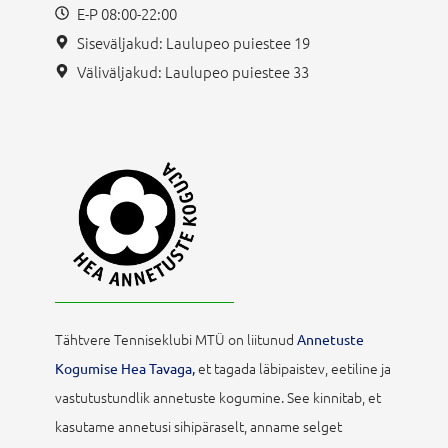
E-P 08:00-22:00
Siseväljakud: Laulupeo puiestee 19
Väliväljakud: Laulupeo puiestee 33
Tähtvere Tenniseklubi MTÜ on liitunud
Annetuste
et tagada läbipaistev, eetiline ja
Kogumise Hea Tavaga,
vastutustundlik annetuste kogumine. See kinnitab, et
kasutame annetusi sihipäraselt, anname selget