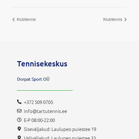
Klubitennis
Klubitennis
Tennisekeskus
Dorpat Sport OÜ
+372 509 0705
info@tartutennis.ee
E-P 08:00-22:00
Siseväljakud: Laulupeo puiestee 19
Väliväljakud: Laulupeo puiestee 33