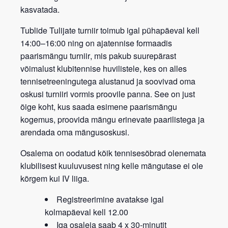
kasvatada.
Tublide Tulijate turniir
toimub igal
pühapäeval kell
14:00–16:00
ning on
ajatennise formaadis
paarismängu turniir
, mis pakub suurepärast
võimalust klubitennise huvilistele, kes on alles
tennisetreeningutega alustanud ja soovivad oma
oskusi turniiri vormis proovile panna. See on just
õige koht, kus saada esimene paarismängu
kogemus, proovida mängu erinevate paarilistega ja
arendada oma mängusoskusi.
Osalema on oodatud kõik tennisesõbrad
olenemata
klubilisest kuuluvusest
ning kelle mängutase ei ole
kõrgem kui IV liiga.
Registreerimine avatakse igal
kolmapäeval kell 12.00
Iga osaleja saab 4 x 30-minutit