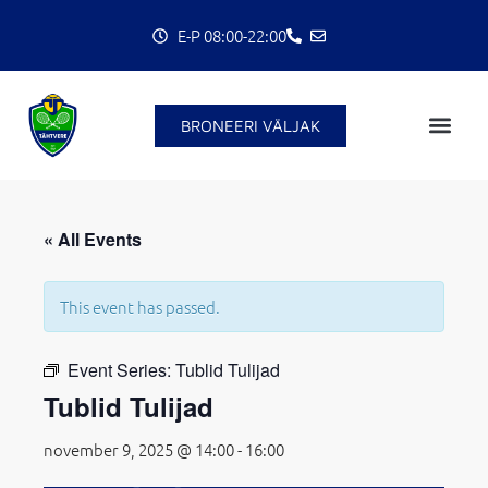
Skip
E-P 08:00-22:00
to
content
BRONEERI VÄLJAK
C
« All Events
This event has passed.
Event Series:
Tublid Tulijad
Tublid Tulijad
november 9, 2025 @ 14:00
-
16:00