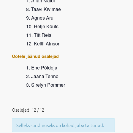
Allan Maloi
Taavi Kivimäe
Agnes Aru
Helje Kõuts
Tiit Reisi
Keitli Ainson
Ootele jäänud osalejad
Ene Põldoja
Jaana Tenno
Sirelyn Pommer
Osalejad: 12 / 12
Selleks sündmuseks on kohad juba täitunud.