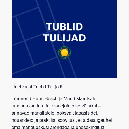
Uuel kujul Tublid Tulijad!
Treenerid
Henri Busch
ja
Mauri Mardisalu
juhendavad turniiril osalejaid otse väljakul –
annavad mängijatele jooksvalt
tagasisidet,
nõuandeid ja praktilisi soovitusi
, et aidata igaühel
oma mänguoskusi arendada ja enesekindlust