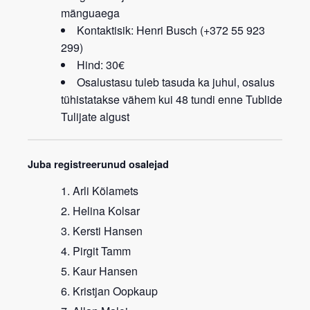
mänguaega
Kontaktisik: Henri Busch (+372 55 923
299)
Hind: 30€
Osalustasu tuleb tasuda ka juhul, osalus
tühistatakse vähem kui 48 tundi enne Tublide
Tulijate algust
Juba registreerunud osalejad
Arli Kõlamets
Helina Kolsar
Kersti Hansen
Pirgit Tamm
Kaur Hansen
Kristjan Oopkaup