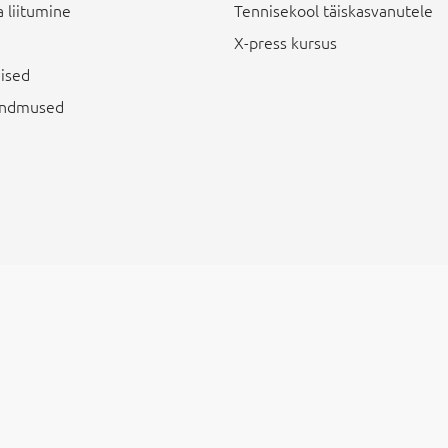
 liitumine
Tennisekool täiskasvanutele
X-press kursus
ised
sündmused