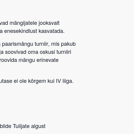
avad mängijatele jooksvalt
a enesekindlust kasvatada.
 paarismängu turniir
, mis pakub
ja soovivad oma oskusi turniiri
proovida mängu erinevate
tase ei ole kõrgem kui IV liiga.
lide Tulijate algust