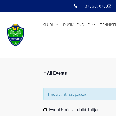
Skip
+372 509 0705
to
content
KLUBI
PÜSIKLIENDILE
TENNIS
« All Events
This event has passed.
Event Series:
Tublid Tulijad