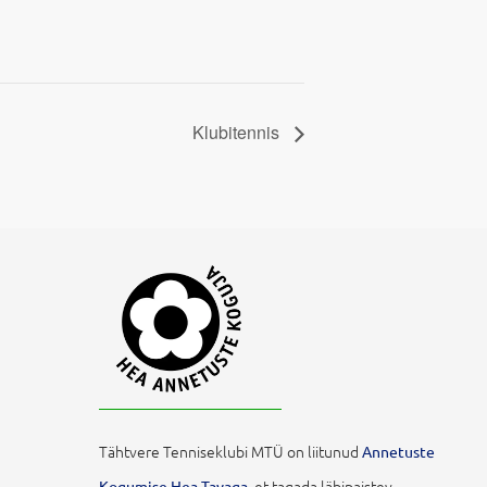
Klubitennis
Tähtvere Tenniseklubi MTÜ on liitunud
Annetuste
et tagada läbipaistev,
Kogumise Hea Tavaga,