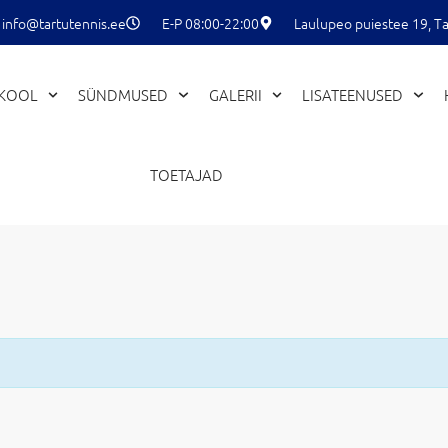
info@tartutennis.ee
E-P 08:00-22:00
Laulupeo puiestee 19, Ta
EKOOL
SÜNDMUSED
GALERII
LISATEENUSED
TOETAJAD