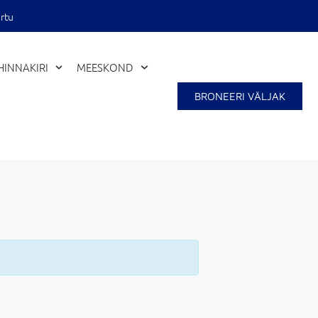
rtu
HINNAKIRI
MEESKOND
BRONEERI VÄLJAK
Close