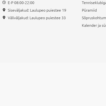
E-P 08:00-22:00
Tenniseklubiga
Siseväljakud: Laulupeo puiestee 19
Püramiid
Väliväljakud: Laulupeo puiestee 33
Sõpruskohtum
Kalender ja 