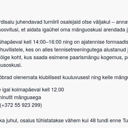
disalu
juhendavad turniiril osalejaid otse väljakul – ann
soovitusi
, et aidata igaühel oma mänguoskusi arendada j
ühapäeval kell 14:00–16:00
ning on
ajatennise formaadis
huvilistele, kes on alles tennisetreeningutega alustanud 
t õige koht, kus saada esimene paarismängu kogemus, 
gusoskusi.
sõbrad
olenemata klubilisest kuuluvusest
ning kelle mängu
 igal kolmapäeval kell 12.00
-minutit mänguaega
 (+372 55 923 299)
a juhul, osalus tühistatakse vähem kui 48 tundi enne Tub