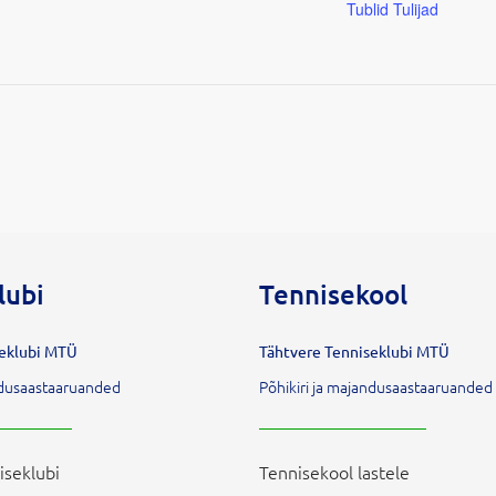
Tublid Tulijad
lubi
Tennisekool
seklubi MTÜ
Tähtvere Tenniseklubi MTÜ
andusaastaaruanded
Põhikiri ja majandusaastaaruanded
iseklubi
Tennisekool lastele