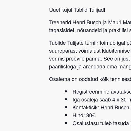
Uuel kujul Tublid Tulijad!
Treenerid
Henri Busch
ja
Mauri Mar
tagasisidet, nõuandeid ja praktilisi 
Tublide Tulijate turniir
toimub igal
p
suurepärast võimalust klubitennise 
vormis proovile panna. See on jus
paarilistega ja arendada oma män
Osalema on oodatud kõik tennise
Registreerimine avatakse
Iga osaleja saab 4 x 30
Kontaktisik: Henri Busch
Hind: 30€
Osalustasu tuleb tasuda k