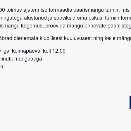
:00 toimuv ajatennise formaadis paarismängu turniir
, mis
eeningutega alustanud ja sooviksid oma oskusi turniiri fo
rismängu kogemus, proovida mängu erinevate paarilist
sõbrad
olenemata klubilisest kuuluvusest
ning kelle mängu
 igal kolmapäeval kell 12.00
-minutit mänguaega
an