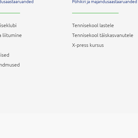
andusaastaaruanded
Põhikiri ja majandusaastaaruanded
iseklubi
Tennisekool lastele
 liitumine
Tennisekool täiskasvanutele
X-press kursus
ised
sündmused