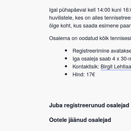
Igal pühapäeval kell 14:00 kuni 16
huvilistele, kes on alles tennisetr
õige koht, kus saada esimene paa
Osalema on oodatud kõik tennise
Registreerimine avatakse
Iga osaleja saab 4 x 30
Kontaktisik:
Birgit Lehtla
Hind: 17€
Juba registreerunud osalejad
Ootele jäänud osalejad