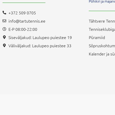
Põhikiri ja maj
+372 509 0705
info@tartutennis.ee
Tähtvere Tenn
E-P 08:00-22:00
Tenniseklubiga
Siseväljakud: Laulupeo puiestee 19
Püramiid
Väliväljakud: Laulupeo puiestee 33
Sõpruskohtum
Kalender ja 