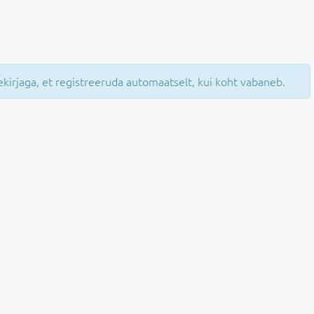
mekirjaga, et registreeruda automaatselt, kui koht vabaneb.