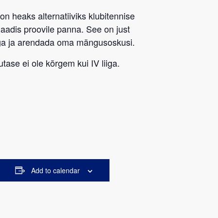
 on heaks alternatiiviks klubitennise
rmaadis proovile panna. See on just
ega ja arendada oma mängusoskusi.
tase ei ole kõrgem kui IV liiga.
Add to calendar