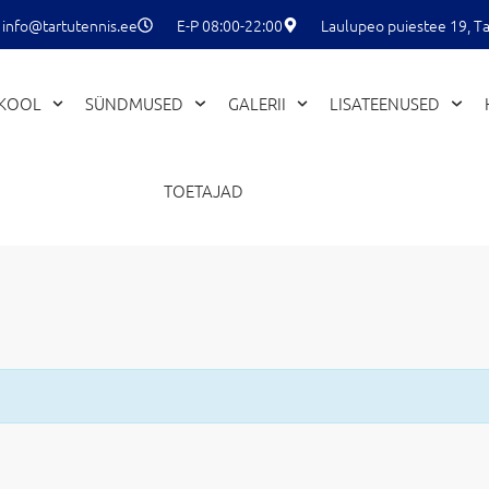
info@tartutennis.ee
E-P 08:00-22:00
Laulupeo puiestee 19, Ta
EKOOL
SÜNDMUSED
GALERII
LISATEENUSED
TOETAJAD