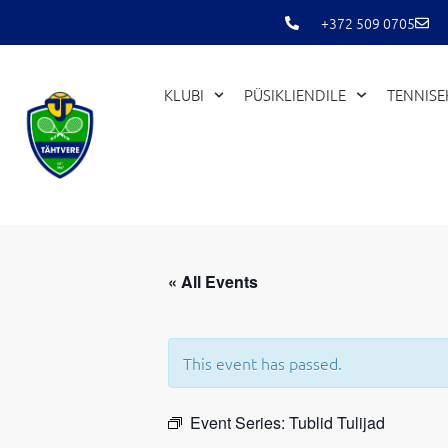
Skip
+372 509 0705
to
content
KLUBI
PÜSIKLIENDILE
TENNIS
« All Events
This event has passed.
Event Series:
Tublid Tulijad