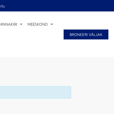
rtu
HINNAKIRI
MEESKOND
BRONEERI VÄLJAK
Close