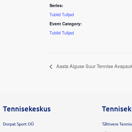
Series:
Tublid Tulijad
Event Category:
Tublid Tulijad
Aasta Alguse Suur Tennise Avapau
Tennisekeskus
Tennisek
Dorpat Sport OÜ
Tähtvere Tenni