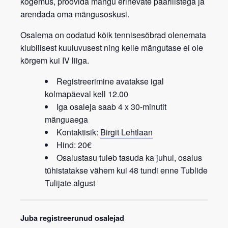
kogemus, proovida mängu erinevate paarilistega ja
arendada oma mängusoskusi.
Osalema on oodatud kõik tennisesõbrad
olenemata
klubilisest kuuluvusest
ning kelle mängutase ei ole
kõrgem kui IV liiga.
Registreerimine avatakse igal
kolmapäeval kell 12.00
Iga osaleja saab 4 x 30-minutit
mänguaega
Kontaktisik:
Birgit Lehtlaan
Hind: 20€
Osalustasu tuleb tasuda ka juhul, osalus
tühistatakse vähem kui 48 tundi enne Tublide
Tulijate algust
Juba registreerunud osalejad