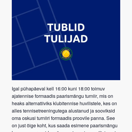
Igal pühapäeval kell 16:00 kuni 18:00 toimuv
ajatennise formaadis paarismängu turniir
, mis on
heaks alternatiiviks klubitennise huvilistele, kes on
alles tennisetreeningutega alustanud ja sooviksid
oma oskusi turniiri formaadis proovile panna. See
on just õige koht, kus saada esimene paarismängu