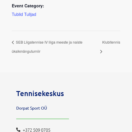
Event Category:
Tublid Tulijad
SEB Liigatennise IV liiga meeste ja naiste
Klubitennis
üksikmänguturniir
Tennisekeskus
Dorpat Sport OÜ
+372 509 0705