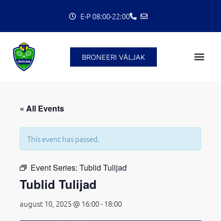
Skip
E-P 08:00-22:00
to
content
BRONEERI VÄLJAK
C
« All Events
This event has passed.
Event Series:
Tublid Tulijad
Tublid Tulijad
august 10, 2025 @ 16:00
-
18:00