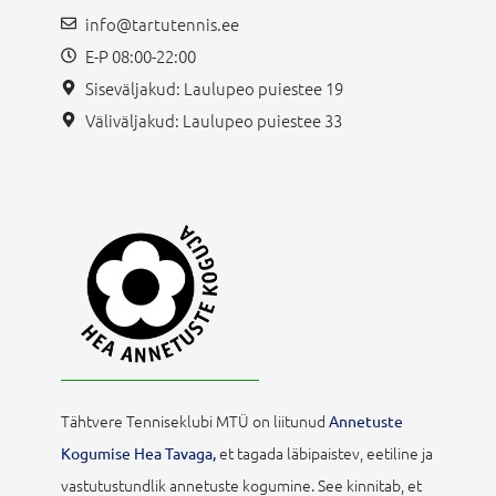
info@tartutennis.ee
E-P 08:00-22:00
Siseväljakud: Laulupeo puiestee 19
Väliväljakud: Laulupeo puiestee 33
Tähtvere Tenniseklubi MTÜ on liitunud
Annetuste
et tagada läbipaistev, eetiline ja
Kogumise Hea Tavaga,
vastutustundlik annetuste kogumine. See kinnitab, et