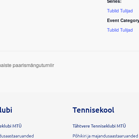
Series:
Tublid Tulijad
Event Category
Tublid Tulijad
naiste paarismänguturniir
lubi
Tennisekool
seklubi MTÜ
Tähtvere Tenniseklubi MTÜ
andusaastaaruanded
Põhikiri ja majandusaastaaruanded