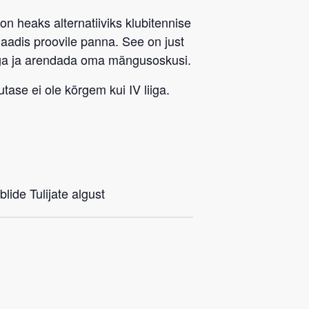
 on heaks alternatiiviks klubitennise
rmaadis proovile panna. See on just
ega ja arendada oma mängusoskusi.
tase ei ole kõrgem kui IV liiga.
lide Tulijate algust