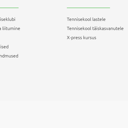
iseklubi
Tennisekool lastele
 liitumine
Tennisekool täiskasvanutele
X-press kursus
ised
sündmused