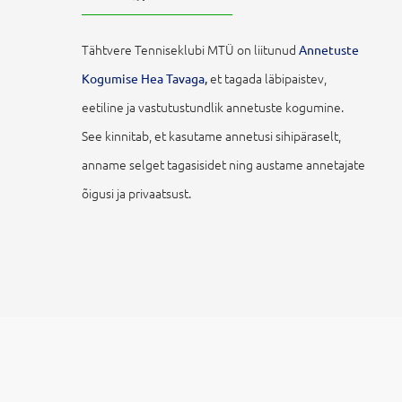
Tähtvere Tenniseklubi MTÜ on liitunud
Annetuste
et tagada läbipaistev,
Kogumise Hea Tavaga,
eetiline ja vastutustundlik annetuste kogumine.
See kinnitab, et kasutame annetusi sihipäraselt,
anname selget tagasisidet ning austame annetajate
õigusi ja privaatsust.