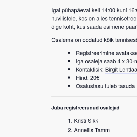
Igal pühapäeval kell 14:00 kuni 16
huvilistele, kes on alles tennisetr
õige koht, kus saada esimene paa
Osalema on oodatud kõik tennise
Registreerimine avatakse
Iga osaleja saab 4 x 30
Kontaktisik:
Birgit Lehtla
Hind: 20€
Osalustasu tuleb tasuda k
Juba registreerunud osalejad
Kristi Sikk
Anneliis Tamm