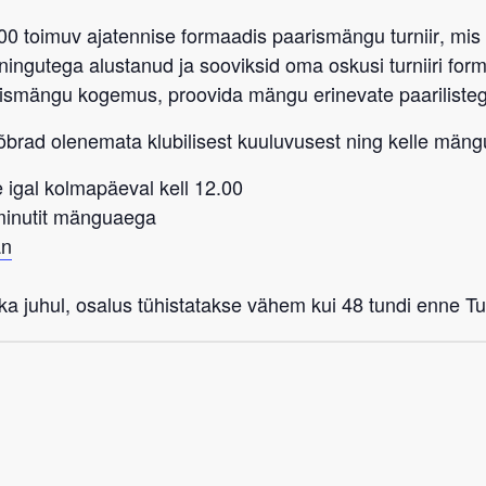
:00 toimuv ajatennise formaadis paarismängu turniir
, mis
eeningutega alustanud ja sooviksid oma oskusi turniiri fo
rismängu kogemus, proovida mängu erinevate paarilist
sõbrad
olenemata klubilisest kuuluvusest
ning kelle mängu
 igal kolmapäeval kell 12.00
-minutit mänguaega
an
a juhul, osalus tühistatakse vähem kui 48 tundi enne Tub