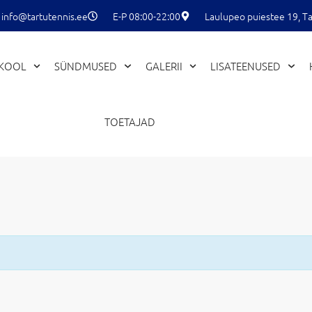
info@tartutennis.ee
E-P 08:00-22:00
Laulupeo puiestee 19, Ta
EKOOL
SÜNDMUSED
GALERII
LISATEENUSED
TOETAJAD