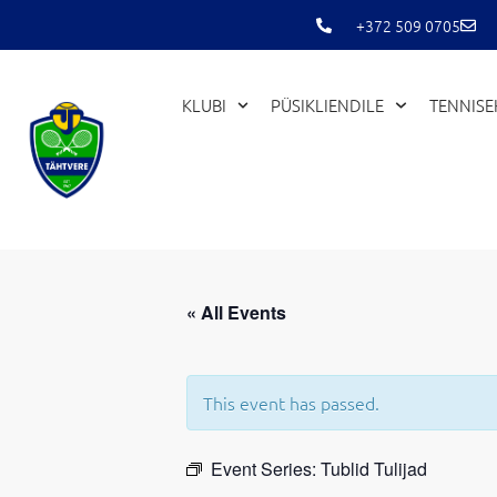
Skip
+372 509 0705
to
content
KLUBI
PÜSIKLIENDILE
TENNIS
« All Events
This event has passed.
Event Series:
Tublid Tulijad