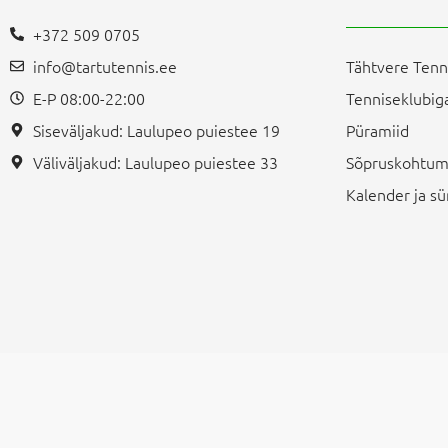
+372 509 0705
info@tartutennis.ee
Tähtvere Tenn
E-P 08:00-22:00
Tenniseklubiga
Siseväljakud: Laulupeo puiestee 19
Püramiid
Väliväljakud: Laulupeo puiestee 33
Sõpruskohtum
Kalender ja 