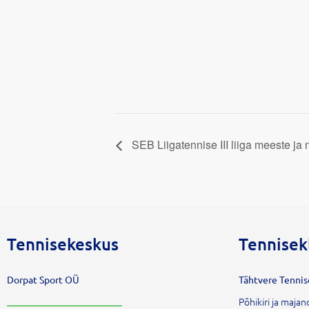
SEB Liigatennise III liiga meeste ja 
Tennisekeskus
Tennisek
Dorpat Sport OÜ
Tähtvere Tenni
Põhikiri ja maj