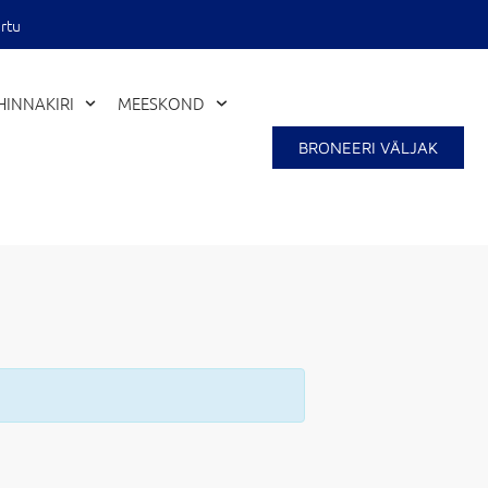
rtu
HINNAKIRI
MEESKOND
BRONEERI VÄLJAK
Close