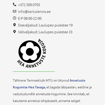
+372 509 0705
info@tartutennis.ee
E-P 08:00-22:00
Siseväljakud: Laulupeo puiestee 19
Väliväljakud: Laulupeo puiestee 33
Tähtvere Tenniseklubi MTÜ on liitunud
Annetuste
et tagada läbipaistev, eetiline ja
Kogumise Hea Tavaga,
vastutustundlik annetuste kogumine. See kinnitab, et
kasutame annetusi sihipäraselt, anname selget