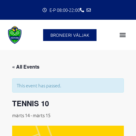
Skip
E-P 08:00-22:00
to
content
BRONEERI VÄLJAK
C
« All Events
This event has passed.
TENNIS 10
märts 14
-
märts 15