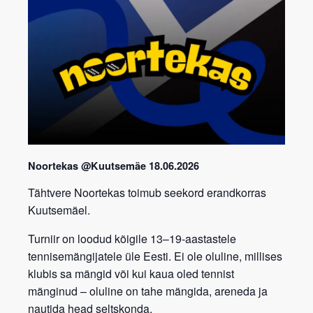
Noortekas @Kuutsemäe 18.06.2026
Tähtvere
Noortekas toimub seekord erandkorras
Kuutsemäel.
Turniir on loodud kõigile 13–19-aastastele
tennisemängijatele üle Eesti. Ei ole oluline, millises
klubis sa mängid või kui kaua oled tennist
mänginud – oluline on tahe mängida, areneda ja
nautida head seltskonda.