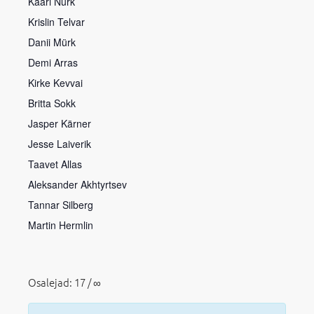
Kaari Nurk
Krislin Telvar
Danii Mürk
Demi Arras
Kirke Kevvai
Britta Sokk
Jasper Kärner
Jesse Laiverik
Taavet Allas
Aleksander Akhtyrtsev
Tannar Silberg
Martin Hermlin
Osalejad: 17 / ∞