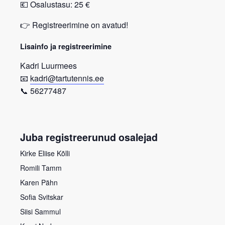
💶
Osalustasu: 25 €
👉
Registreerimine on avatud!
Lisainfo ja registreerimine
Kadri Luurmees
📧
kadri@tartutennis.ee
📞 56277487
Juba registreerunud osalejad
Kirke Eliise Kõlli
Romili Tamm
Karen Pähn
Sofia Svitskar
Siisi Sammul