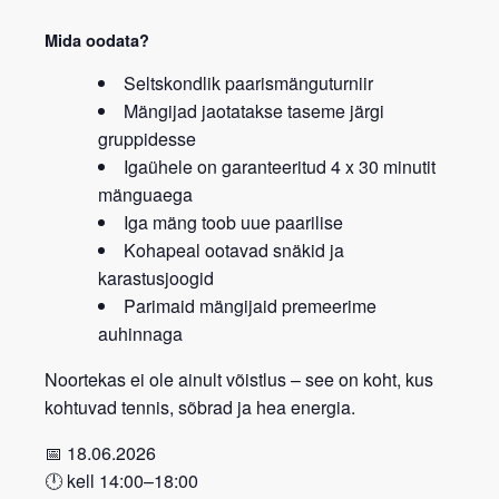
Mida oodata?
Seltskondlik
paarismänguturniir
Mängijad jaotatakse
taseme järgi
gruppidesse
Igaühele on garanteeritud
4 x 30 minutit
mänguaega
Iga mäng toob
uue paarilise
Kohapeal ootavad
snäkid ja
karastusjoogid
Parimaid mängijaid premeerime
auhinnaga
Noortekas ei ole ainult võistlus – see on koht, kus
kohtuvad tennis, sõbrad ja hea energia.
📅 18.06.2026
🕛
kell 14:00–18:00