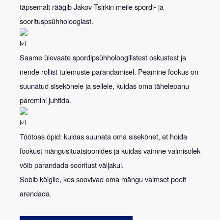
täpsemalt räägib Jakov Tsirkin meile spordi- ja
soorituspsühholoogiast.
Saame ülevaate spordipsühholoogilistest oskustest ja
nende rollist tulemuste parandamisel. Peamine fookus on
suunatud sisekõnele ja sellele, kuidas oma tähelepanu
paremini juhtida.
Töötoas õpid: kuidas suunata oma sisekõnet, et hoida
fookust mängusituatsioonides ja kuidas vaimne valmisolek
võib parandada sooritust väljakul.
Sobib kõigile, kes soovivad oma mängu vaimset poolt
arendada.