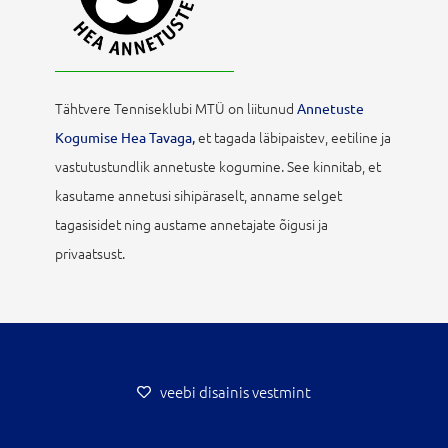
Tähtvere Tenniseklubi MTÜ on liitunud
Annetuste
et tagada läbipaistev, eetiline ja
Kogumise Hea Tavaga,
vastutustundlik annetuste kogumine. See kinnitab, et
kasutame annetusi sihipäraselt, anname selget
tagasisidet ning austame annetajate õigusi ja
privaatsust.
veebi disainis vestmint