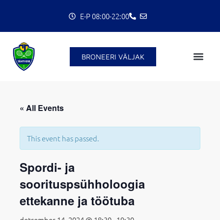
Skip
E-P 08:00-22:00
to
content
BRONEERI VÄLJAK
C
« All Events
This event has passed.
Spordi- ja
soorituspsühholoogia
ettekanne ja töötuba
detsember 14, 2024 @ 18:30
-
19:30