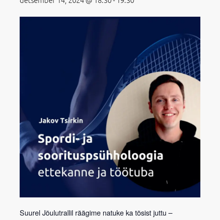
Suurel Jõulutrallil räägime natuke ka tõsist juttu –