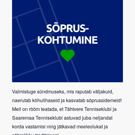
Valmistuge sündmuseks, mis raputab väljakuid,
naerutab kõhulihaseid ja kasvatab sõprussidemeid!
Meil on rõõm teatada, et Tähtvere Tenniseklubi ja
Saaremaa Tenniseklubi astuvad juba neljandat
korda vastamisi ning jätkavad meeleolukat ja