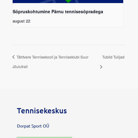
Sõpruskohtumine Pärnu tennisesõpradega
august 22
Tähtvere Tennisekooli ja Tenniseklubi Suur
Tublid Tulijad
Jõulutrall
Tennisekeskus
Dorpat Sport OÜ