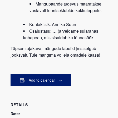
Mängupaaride tugevus määratakse
vastavalt tenniseklubide kokkuleppele.
Kontaktisik:
Annika Suun
Osalustasu:
… (arveldame sularahas
kohapeal), mis sisaldab ka lõunasööki.
Täpsem ajakava, mängude tabelid jms selgub
jooksvalt. Tule mängima või ela omadele kaasa!
Add to calendar
DETAILS
Date: