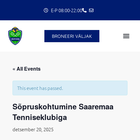
Skip
E-P 08:00-22:00
to
content
BRONEERI VÄLJAK
C
« All Events
This event has passed.
Sõpruskohtumine Saaremaa
Tenniseklubiga
detsember 20, 2025