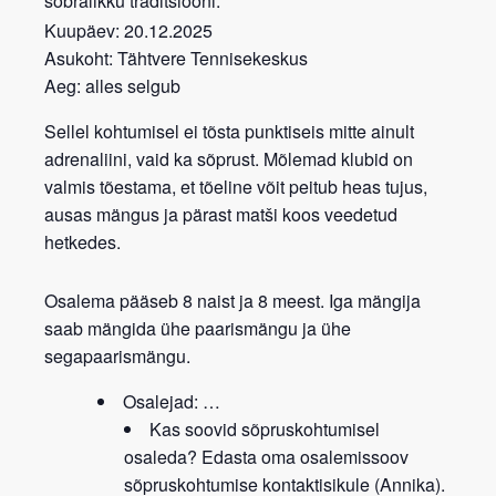
sõbralikku traditsiooni.
Kuupäev:
20.12.2025
Asukoht:
Tähtvere Tennisekeskus
Aeg:
alles selgub
Sellel kohtumisel ei tõsta punktiseis mitte ainult
adrenaliini, vaid ka sõprust. Mõlemad klubid on
valmis tõestama, et tõeline võit peitub heas tujus,
ausas mängus ja pärast matši koos veedetud
hetkedes.
Osalema pääseb 8 naist ja 8 meest. Iga mängija
saab mängida ühe paarismängu ja ühe
segapaarismängu.
Osalejad:
…
Kas soovid sõpruskohtumisel
osaleda?
Edasta oma osalemissoov
sõpruskohtumise kontaktisikule (Annika).