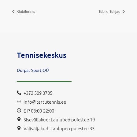
Klubitennis
Tublid Tulijad
Tennisekeskus
Dorpat Sport OÜ
+372 509 0705
info@tartutennis.ee
E-P 08:00-22:00
Siseväljakud: Laulupeo puiestee 19
Väliväljakud: Laulupeo puiestee 33