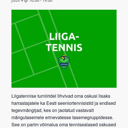
Liigatennise turniiridel lihvivad oma oskusi lisaks
harrastajatele ka Eesti seeniortennisistid ja endised
tegevmängijad, kes on jaotatud vastavalt
mängutasemele erinevatesse tasemegruppidesse.
See on parim võimalus oma tennisealased oskused