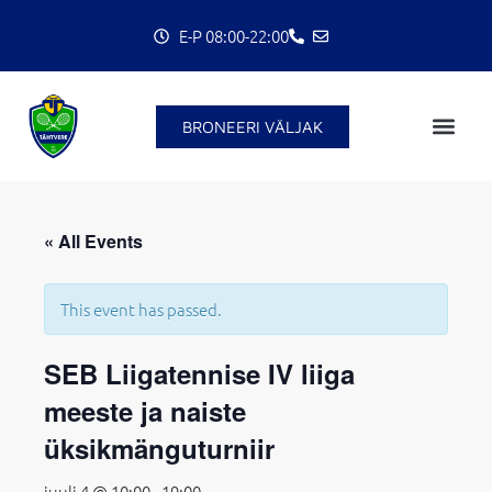
Skip
E-P 08:00-22:00
to
content
BRONEERI VÄLJAK
C
« All Events
This event has passed.
SEB Liigatennise IV liiga
meeste ja naiste
üksikmänguturniir
juuli 4 @ 10:00
-
19:00