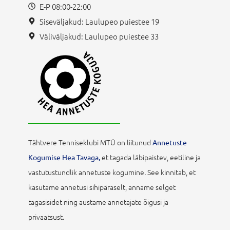
E-P 08:00-22:00
Siseväljakud: Laulupeo puiestee 19
Väliväljakud: Laulupeo puiestee 33
Tähtvere Tenniseklubi MTÜ on liitunud
Annetuste
et tagada läbipaistev, eetiline ja
Kogumise Hea Tavaga,
vastutustundlik annetuste kogumine. See kinnitab, et
kasutame annetusi sihipäraselt, anname selget
tagasisidet ning austame annetajate õigusi ja
privaatsust.