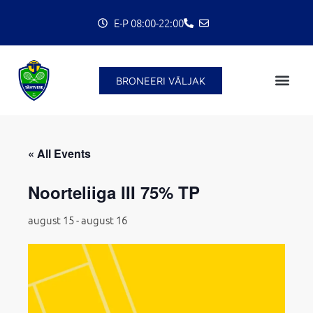
Skip
E-P 08:00-22:00
to
content
BRONEERI VÄLJAK
C
« All Events
Noorteliiga III 75% TP
august 15
-
august 16