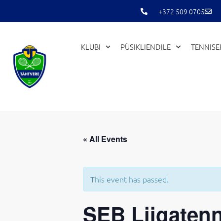
Skip
+372 509 0705
to
content
KLUBI
PÜSIKLIENDILE
TENNIS
« All Events
This event has passed.
SEB Liigatenni