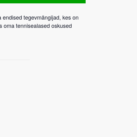
d ja endised tegevmängijad, kes on
us oma tennisealased oskused