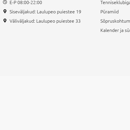
E-P 08:00-22:00
Tenniseklubiga
Siseväljakud: Laulupeo puiestee 19
Püramiid
Väliväljakud: Laulupeo puiestee 33
Sõpruskohtum
Kalender ja 