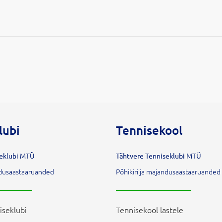
lubi
Tennisekool
seklubi MTÜ
Tähtvere Tenniseklubi MTÜ
andusaastaaruanded
Põhikiri ja majandusaastaaruanded
iseklubi
Tennisekool lastele