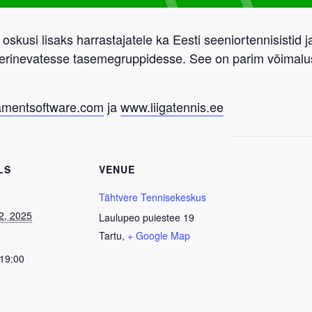
a oskusi lisaks harrastajatele ka Eesti seeniortennisisti
 erinevatesse tasemegruppidesse. See on parim võimal
amentsoftware.com
ja
www.liigatennis.ee
LS
VENUE
Tähtvere Tennisekeskus
2, 2025
Laulupeo puiestee 19
Tartu
,
+ Google Map
 19:00