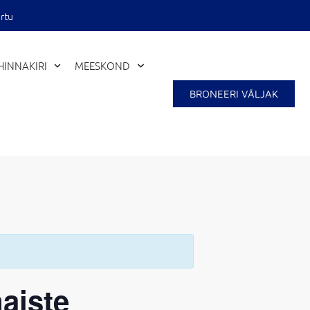
rtu
HINNAKIRI
MEESKOND
BRONEERI VÄLJAK
Close
naiste