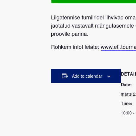
Liigatennise turniiridel lihvivad om
jaotatud vastavalt mängutasemele
proovile panna.
Rohkem infot leiate:
www.etl.tourn
DETAI
Add to calendar
Date:
märts 2
Time:
10:00 -