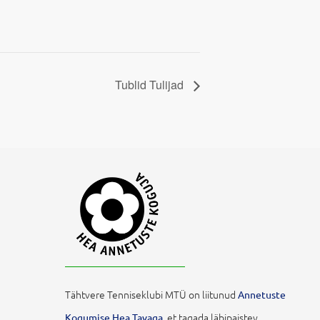
Tublid Tulijad
Tähtvere Tenniseklubi MTÜ on liitunud
Annetuste
et tagada läbipaistev,
Kogumise Hea Tavaga,