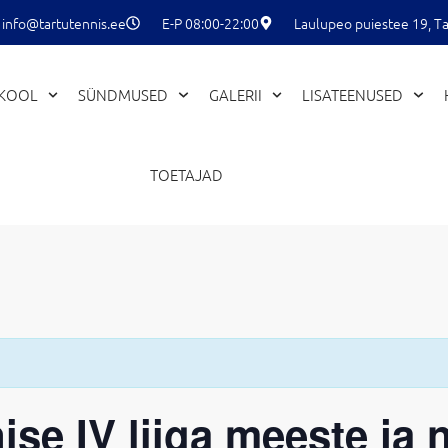
info@tartutennis.ee
E-P 08:00-22:00
Laulupeo puiestee 19, Ta
EKOOL
SÜNDMUSED
GALERII
LISATEENUSED
TOETAJAD
se IV liiga meeste ja 