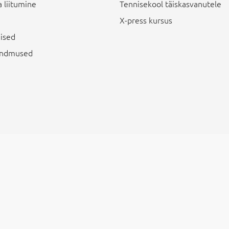
 liitumine
Tennisekool täiskasvanutele
X-press kursus
ised
sündmused
veebi disainis vestmint