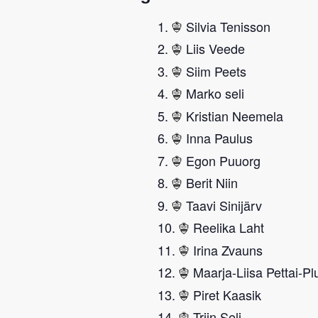
Silvia Tenisson
Liis Veede
Siim Peets
Marko seli
Kristian Neemela
Inna Paulus
Egon Puuorg
Berit Niin
Taavi Sinijärv
Reelika Laht
Irina Zvauns
Maarja-Liisa Pettai-P
Piret Kaasik
Triin Seli