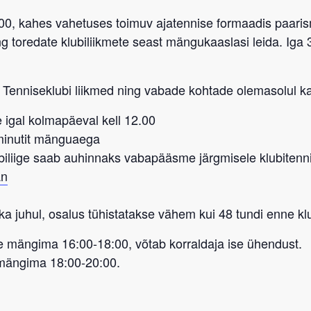
:00, kahes vahetuses toimuv ajatennise formaadis paaris
 toredate klubiliikmete seast mängukaaslasi leida. Iga 3
 Tenniseklubi liikmed
ning vabade kohtade olemasolul ka
 igal kolmapäeval kell 12.00
-minutit mänguaega
biliige saab auhinnaks vabapääsme
järgmisele
klubitenn
an
ka juhul, osalus tühistatakse vähem kui 48 tundi enne kl
 mängima 16:00-18:00, võtab korraldaja ise ühendust.
 mängima 18:00-20:00.