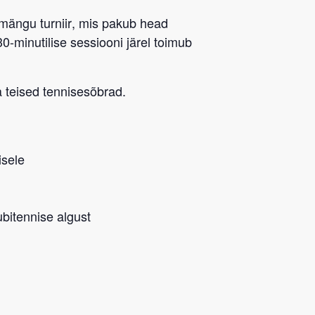
mängu turniir
, mis pakub head
0-minutilise sessiooni järel toimub
 teised tennisesõbrad.
isele
ubitennise algust