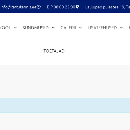
info@tartutennis.ee
E-P 08:00-22:00
Laulupeo puiestee 19, Ta
EKOOL
SÜNDMUSED
GALERII
LISATEENUSED
TOETAJAD