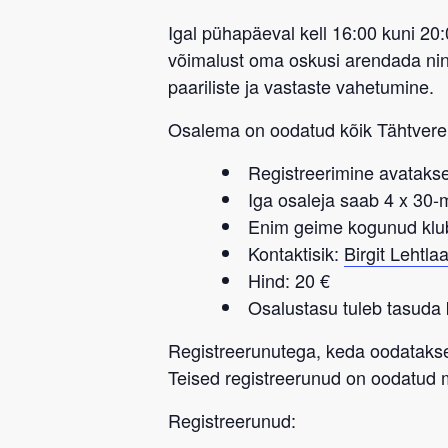
Igal pühapäeval kell 16:00 kuni 20
võimalust oma oskusi arendada ning
paariliste ja vastaste vahetumine.
Osalema on oodatud kõik
Tähtvere
Registreerimine avatakse
Iga osaleja saab 4 x 30
Enim geime kogunud klu
Kontaktisik:
Birgit Lehtla
Hind: 20 €
Osalustasu tuleb tasuda 
Registreerunutega, keda oodatakse
Teised registreerunud on oodatud
Registreerunud: