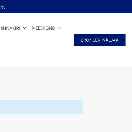
rtu
HINNAKIRI
MEESKOND
BRONEERI VÄLJAK
Close