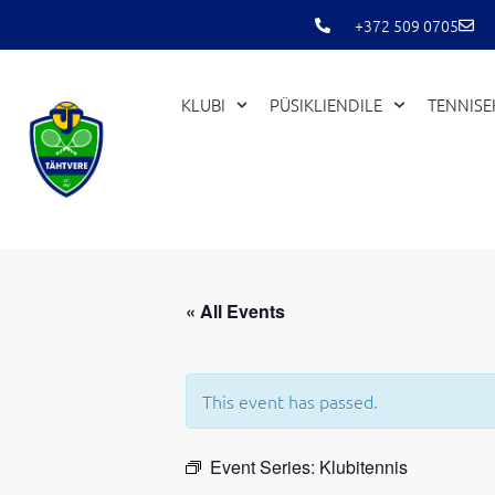
Skip
+372 509 0705
to
content
KLUBI
PÜSIKLIENDILE
TENNIS
« All Events
This event has passed.
Event Series:
Klubitennis