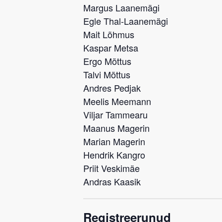
Margus Laanemägi
Egle Thal-Laanemägi
Mait Lõhmus
Kaspar Metsa
Ergo Mõttus
Talvi Mõttus
Andres Pedjak
Meelis Meemann
Viljar Tammearu
Maanus Magerin
Marian Magerin
Hendrik Kangro
Priit Veskimäe
Andras Kaasik
Registreerunud