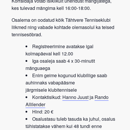
Korraldaja võtab isiklikult ühendust mängijatega,
kes tulevad mängima kell 16:00-18:00.
Osalema on oodatud kõik
Tähtvere Tenniseklubi
liikmed
ning vabade kohtade olemasolul ka teised
tennisesõbrad.
Registreerimine avatakse igal
kolmapäeval kell 12.00
Iga osaleja saab 4 x 30-minutit
mänguaega
Enim geime kogunud klubiliige saab
auhinnaks vabapääsme
järgmisele
klubitennisele
Kontaktisikud:
Hanno Juust
ja
Rando
Allilender
Hind: 20 €
Osalustasu tuleb tasuda ka juhul, osalus
tühistatakse vähem kui 48 tundi enne