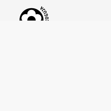
Tähtvere Tenniseklubi MTÜ on liitunud
Annetuste
et tagada läbipaistev, eetiline ja
Kogumise Hea Tavaga,
vastutustundlik annetuste kogumine. See kinnitab, et
kasutame annetusi sihipäraselt, anname selget
tagasisidet ning austame annetajate õigusi ja
privaatsust.