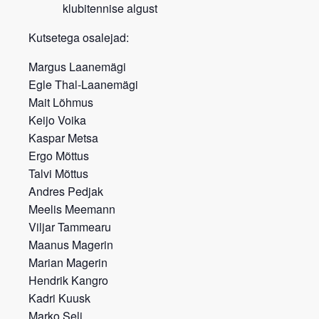
klubitennise algust
Kutsetega osalejad:
Margus Laanemägi
Egle Thal-Laanemägi
Mait Lõhmus
Keijo Voika
Kaspar Metsa
Ergo Mõttus
Talvi Mõttus
Andres Pedjak
Meelis Meemann
Viljar Tammearu
Maanus Magerin
Marian Magerin
Hendrik Kangro
Kadri Kuusk
Marko Seli