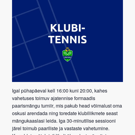
Igal pühapäeval kell 16:00 kuni 20:00, kahes
vahetuses toimuv ajatennise formaadis
paarismängu turniir
, mis pakub head võimalust oma
oskusi arendada ning toredate klubiliikmete seast
mängukaaslasi leida. Iga 30-minutilise sessiooni
järel toimub paariliste ja vastaste vahetumine.