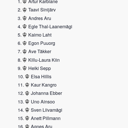
Artur Karblane
Taavi Sinijärv
Andres Aru
Egle Thal-Laanemägi
Kaimo Laht
Egon Puuorg
Ave Täkker
Killu-Laura Kiin
Heiki Sepp
Elsa Hillis
Kaur Kangro
Johanna Ebber
Uno Ainsoo
Sven Liivamägi
Anett Pillmann
Agnes Aru