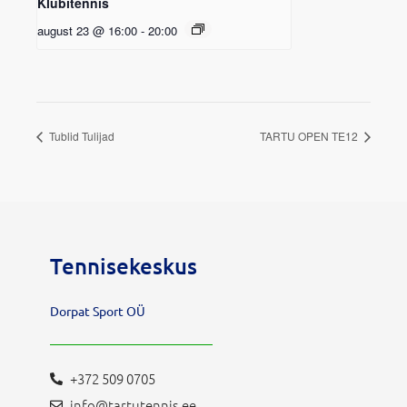
Klubitennis
august 23 @ 16:00
-
20:00
Tublid Tulijad
TARTU OPEN TE12
Tennisekeskus
Dorpat Sport OÜ
+372 509 0705
info@tartutennis.ee