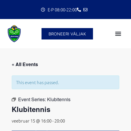
Skip
E-P 08:00-22:00
to
content
BRONEERI VÄLJAK
« All Events
This event has passed.
C
Event Series:
Klubitennis
Klubitennis
veebruar 15 @ 16:00
-
20:00