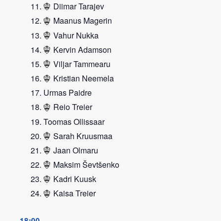
Diimar Tarajev
Maanus Magerin
Vahur Nukka
Kervin Adamson
Viljar Tammearu
Kristian Neemela
Urmas Paidre
Reio Treier
Toomas Ollissaar
Sarah Kruusmaa
Jaan Olmaru
Maksim Ševtšenko
Kadri Kuusk
Kaisa Treier
18:00