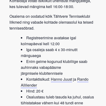
Korraldaja võtab isiklikult ühendust mängijatega,
kes tulevad mängima kell 16:00-18:00.
Osalema on oodatud kõik
Tähtvere Tenniseklubi
liikmed
ning vabade kohtade olemasolul ka teised
tennisesõbrad.
Registreerimine avatakse igal
kolmapäeval kell 12.00
Iga osaleja saab 4 x 30-minutit
mänguaega
Enim geime kogunud klubiliige saab
auhinnaks vabapääsme
järgmisele
klubitennisele
Kontaktisikud:
Hanno Juust
ja
Rando
Allilender
Hind: 20 €
Osalustasu tuleb tasuda ka juhul, osalus
tühistatakse vähem kui 48 tundi enne