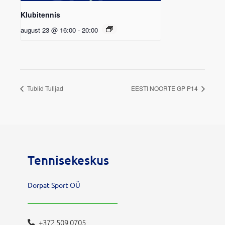
Klubitennis
august 23 @ 16:00
-
20:00
Tublid Tulijad
EESTI NOORTE GP P14
Tennisekeskus
Dorpat Sport OÜ
+372 509 0705