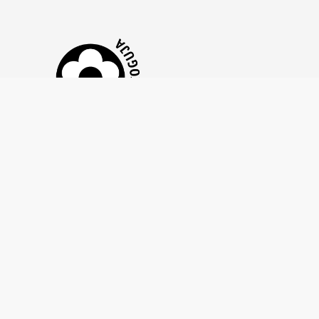
Tähtvere Tenniseklubi MTÜ on liitunud
Annetuste
et tagada läbipaistev, eetiline ja
Kogumise Hea Tavaga,
vastutustundlik annetuste kogumine. See kinnitab, et
kasutame annetusi sihipäraselt, anname selget
tagasisidet ning austame annetajate õigusi ja
privaatsust.