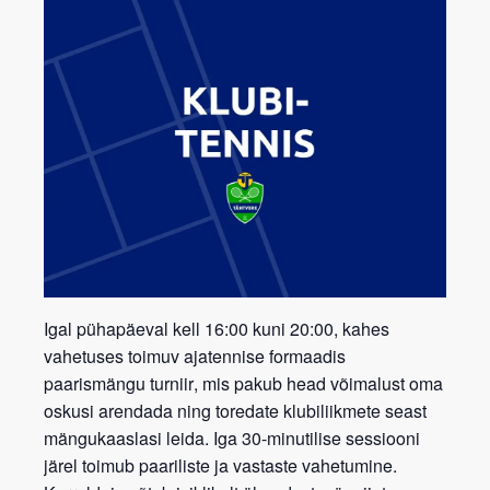
Igal pühapäeval kell 16:00 kuni 20:00, kahes
vahetuses toimuv ajatennise formaadis
paarismängu turniir
, mis pakub head võimalust oma
oskusi arendada ning toredate klubiliikmete seast
mängukaaslasi leida. Iga 30-minutilise sessiooni
järel toimub paariliste ja vastaste vahetumine.