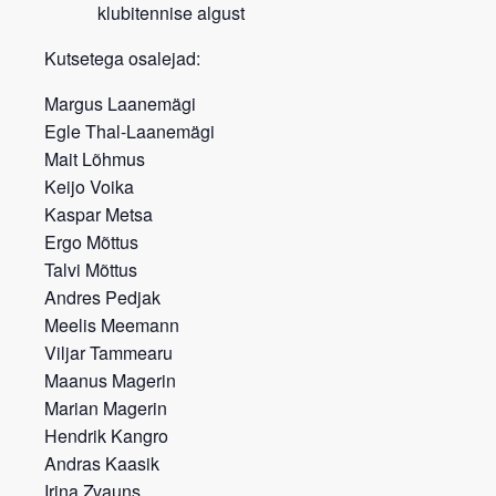
klubitennise algust
Kutsetega osalejad:
Margus Laanemägi
Egle Thal-Laanemägi
Mait Lõhmus
Keijo Voika
Kaspar Metsa
Ergo Mõttus
Talvi Mõttus
Andres Pedjak
Meelis Meemann
Viljar Tammearu
Maanus Magerin
Marian Magerin
Hendrik Kangro
Andras Kaasik
Irina Zvauns