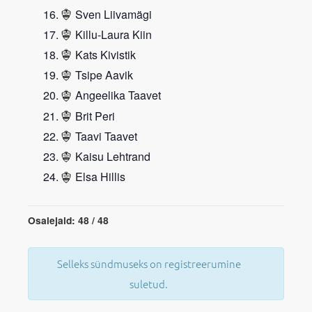
Sven Liivamägi
Killu-Laura Kiin
Kats Kivistik
Tsipe Aavik
Angeelika Taavet
Brit Peri
Taavi Taavet
Kaisu Lehtrand
Elsa Hillis
Osalejaid: 48 / 48
Selleks sündmuseks on registreerumine
suletud.