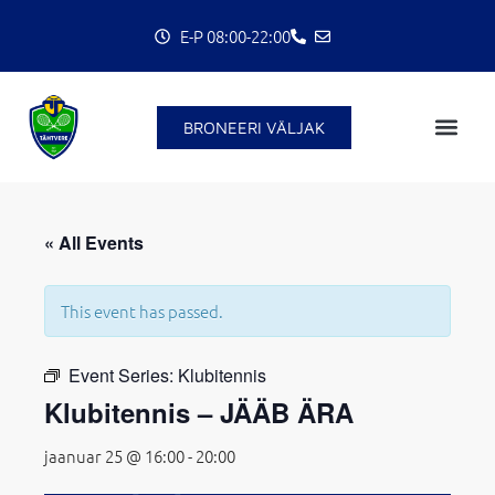
Skip
E-P 08:00-22:00
to
content
BRONEERI VÄLJAK
« All Events
C
This event has passed.
Event Series:
Klubitennis
Klubitennis – JÄÄB ÄRA
jaanuar 25 @ 16:00
-
20:00