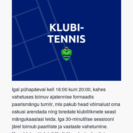
Igal pühapäeval kell 16:00 kuni 20:00, kahes
vahetuses toimuv ajatennise formaadis
paarismängu turniir
, mis pakub head võimalust oma
oskusi arendada ning toredate klubiliikmete seast
mängukaaslasi leida. Iga 30-minutilise sessiooni
järel toimub paariliste ja vastaste vahetumine.