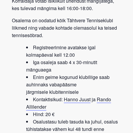
Korraldaja võtab isiklikult ühendust mängijatega,
kes tulevad mängima kell 16:00-18:00.
Osalema on oodatud kõik
Tähtvere Tenniseklubi
liikmed
ning vabade kohtade olemasolul ka teised
tennisesõbrad.
Registreerimine avatakse igal
kolmapäeval kell 12.00
Iga osaleja saab 4 x 30-minutit
mänguaega
Enim geime kogunud klubiliige saab
auhinnaks vabapääsme
järgmisele
klubitennisele
Kontaktisikud:
Hanno Juust
ja
Rando
Allilender
Hind: 20 €
Osalustasu tuleb tasuda ka juhul, osalus
tühistatakse vähem kui 48 tundi enne