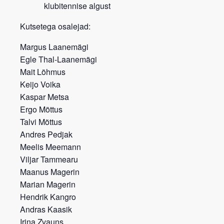
klubitennise algust
Kutsetega osalejad:
Margus Laanemägi
Egle Thal-Laanemägi
Mait Lõhmus
Keijo Voika
Kaspar Metsa
Ergo Mõttus
Talvi Mõttus
Andres Pedjak
Meelis Meemann
Viljar Tammearu
Maanus Magerin
Marian Magerin
Hendrik Kangro
Andras Kaasik
Irina Zvauns