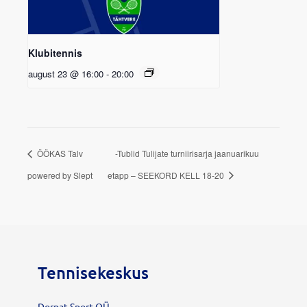
Klubitennis
august 23 @ 16:00
-
20:00
ÖÖKAS Talv
-Tublid Tulijate turniirisarja jaanuarikuu
powered by Slept
etapp – SEEKORD KELL 18-20
Tennisekeskus
Dorpat Sport OÜ