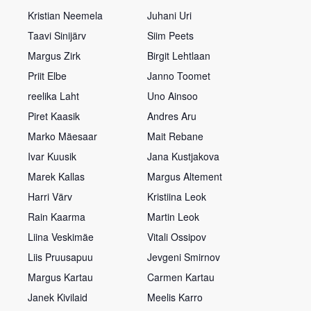
Kristian Neemela
Juhani Uri
Taavi Sinijärv
Siim Peets
Margus Zirk
Birgit Lehtlaan
Priit Elbe
Janno Toomet
reelika Laht
Uno Ainsoo
Piret Kaasik
Andres Aru
Marko Mäesaar
Mait Rebane
Ivar Kuusik
Jana Kustjakova
Marek Kallas
Margus Altement
Harri Värv
Kristiina Leok
Rain Kaarma
Martin Leok
Liina Veskimäe
Vitali Ossipov
Liis Pruusapuu
Jevgeni Smirnov
Margus Kartau
Carmen Kartau
Janek Kivilaid
Meelis Karro