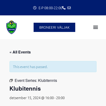
Skip
E-P 08:00-22:00
to
content
BRONEERI VÄLJAK
« All Events
C
This event has passed.
Event Series:
Klubitennis
Klubitennis
detsember 15, 2024 @ 16:00
-
20:00