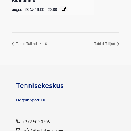
Klubitennis
august 23 @ 16:00
-
20:00
Tublid Tulijad 14-16
Tublid Tulijad
Tennisekeskus
Dorpat Sport OÜ
+372 509 0705
info@tartutennis.ee