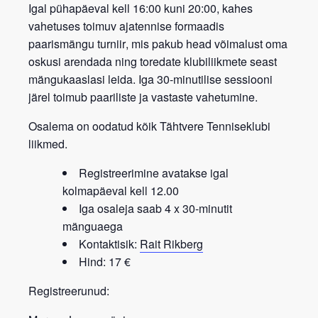
Igal pühapäeval kell 16:00 kuni 20:00, kahes
vahetuses toimuv ajatennise formaadis
paarismängu turniir
, mis pakub head võimalust oma
oskusi arendada ning toredate klubiliikmete seast
mängukaaslasi leida. Iga 30-minutilise sessiooni
järel toimub paariliste ja vastaste vahetumine.
Osalema on oodatud kõik
Tähtvere Tenniseklubi
liikmed.
Registreerimine avatakse igal
kolmapäeval kell 12.00
Iga osaleja saab 4 x 30-minutit
mänguaega
Kontaktisik:
Rait Rikberg
Hind: 17 €
Registreerunud: