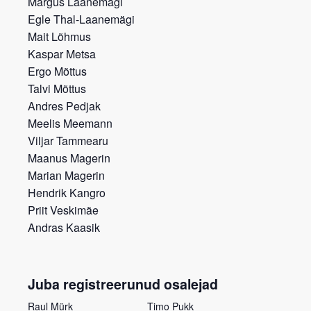
Margus Laanemägi
Egle Thal-Laanemägi
Mait Lõhmus
Kaspar Metsa
Ergo Mõttus
Talvi Mõttus
Andres Pedjak
Meelis Meemann
Viljar Tammearu
Maanus Magerin
Marian Magerin
Hendrik Kangro
Priit Veskimäe
Andras Kaasik
Juba registreerunud osalejad
Raul Mürk
Timo Pukk