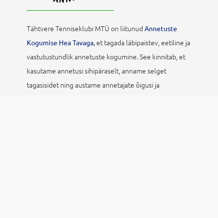
Tähtvere Tenniseklubi MTÜ on liitunud
Annetuste
et tagada läbipaistev, eetiline ja
Kogumise Hea Tavaga,
vastutustundlik annetuste kogumine. See kinnitab, et
kasutame annetusi sihipäraselt, anname selget
tagasisidet ning austame annetajate õigusi ja
privaatsust.