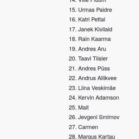
Urmas Paidre
Katri Pettai
Janek Kivilaid
Rain Kaarma
Andres Aru
Taavi Tiisler
Andres Püss
Andrus Allikvee
Liina Veskimäe
Kervin Adamson
Mait
Jevgeni Smirnov
Carmen
Margus Kartau