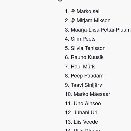
Marko seli
Mirjam Mikson
Maarja-Liisa Pettai-Pluum
Siim Peets
Silvia Tenisson
Rauno Kuusik
Raul Mürk
Peep Päädam
Taavi Sinijärv
Marko Mäesaar
Uno Ainsoo
Juhani Uri
Liis Veede
Ville Pluum