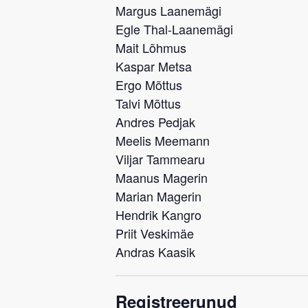
Margus Laanemägi
Egle Thal-Laanemägi
Mait Lõhmus
Kaspar Metsa
Ergo Mõttus
Talvi Mõttus
Andres Pedjak
Meelis Meemann
Viljar Tammearu
Maanus Magerin
Marian Magerin
Hendrik Kangro
Priit Veskimäe
Andras Kaasik
Registreerunud