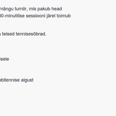
mängu turniir
, mis pakub head
0-minutilise sessiooni järel toimub
 teised tennisesõbrad.
isele
ubitennise algust