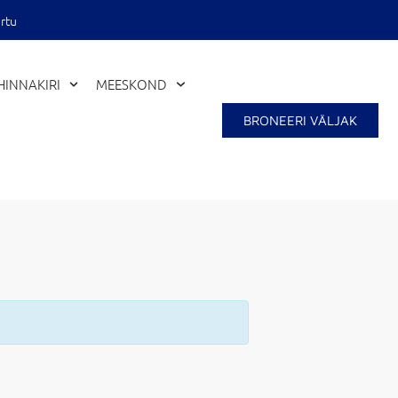
rtu
HINNAKIRI
MEESKOND
BRONEERI VÄLJAK
Close