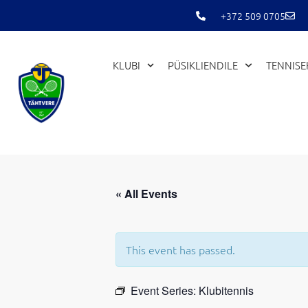
Skip
+372 509 0705
to
content
KLUBI
PÜSIKLIENDILE
TENNIS
« All Events
This event has passed.
Event Series:
Klubitennis