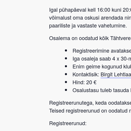
Igal pühapäeval kell 16:00 kuni 20
võimalust oma oskusi arendada ning
paariliste ja vastaste vahetumine.
Osalema on oodatud kõik
Tähtvere
Registreerimine avatakse
Iga osaleja saab 4 x 30
Enim geime kogunud klu
Kontaktisik:
Birgit Lehtla
Hind: 20 €
Osalustasu tuleb tasuda 
Registreerunutega, keda oodatakse
Teised registreerunud on oodatud
Registreerunud: