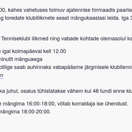
:00, kahes vahetuses toimuv ajatennise formaadis paaris
 toredate klubiliikmete seast mängukaaslasi leida. Iga 3
 Tenniseklubi liikmed
ning vabade kohtade olemasolul ka
 igal kolmapäeval kell 12.00
-minutit mänguaega
biliige saab auhinnaks vabapääsme
järgmisele
klubitenn
an
ka juhul, osalus tühistatakse vähem kui 48 tundi enne kl
 mängima 16:00-18:00, võtab korraldaja ise ühendust.
 mängima 18:00-20:00.