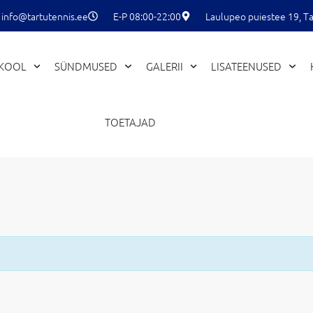
info@tartutennis.ee
E-P 08:00-22:00
Laulupeo puiestee 19, Ta
EKOOL
SÜNDMUSED
GALERII
LISATEENUSED
TOETAJAD