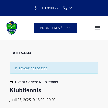
Skip
E-P 08:00-22:00
to
content
BRONEERI VÄLJAK
« All Events
C
This event has passed.
Event Series:
Klubitennis
Klubitennis
juuli 27, 2025 @ 18:00
-
20:00