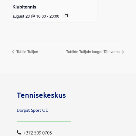
Klubitennis
august 23 @ 16:00
-
20:00
Tublid Tulijad
Tublide Tulijate laager Tähtveres
Tennisekeskus
Dorpat Sport OÜ
+372 509 0705