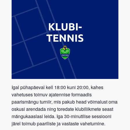
Igal pühapäeval kell 18:00 kuni 20:00, kahes
vahetuses toimuv ajatennise formaadis
paarismängu turniir
, mis pakub head võimalust oma
oskusi arendada ning toredate klubiliikmete seast
mängukaaslasi leida. Iga 30-minutilise sessiooni
järel toimub paariliste ja vastaste vahetumine.