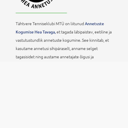
Tähtvere Tenniseklubi MTÜ on liitunud
Annetuste
et tagada läbipaistev, eetiline ja
Kogumise Hea Tavaga,
vastutustundlik annetuste kogumine. See kinnitab, et
kasutame annetusi sihipäraselt, anname selget
tagasisidet ning austame annetajate õigusi ja
privaatsust.