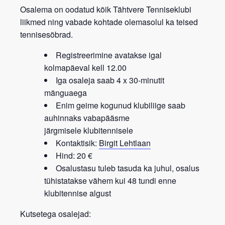
Osalema on oodatud kõik
Tähtvere Tenniseklubi
liikmed
ning vabade kohtade olemasolul ka teised
tennisesõbrad.
Registreerimine avatakse igal
kolmapäeval kell 12.00
Iga osaleja saab 4 x 30-minutit
mänguaega
Enim geime kogunud klubiliige saab
auhinnaks vabapääsme
järgmisele
klubitennisele
Kontaktisik:
Birgit Lehtlaan
Hind: 20 €
Osalustasu tuleb tasuda ka juhul, osalus
tühistatakse vähem kui 48 tundi enne
klubitennise algust
Kutsetega osalejad: