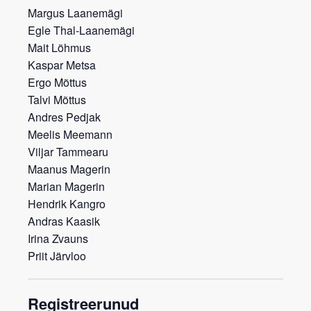
Margus Laanemägi
Egle Thal-Laanemägi
Mait Lõhmus
Kaspar Metsa
Ergo Mõttus
Talvi Mõttus
Andres Pedjak
Meelis Meemann
Viljar Tammearu
Maanus Magerin
Marian Magerin
Hendrik Kangro
Andras Kaasik
Irina Zvauns
Priit Järvloo
Registreerunud