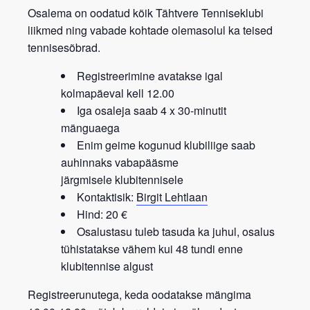
Osalema on oodatud kõik
Tähtvere Tenniseklubi
liikmed
ning vabade kohtade olemasolul ka teised
tennisesõbrad.
Registreerimine avatakse igal
kolmapäeval kell 12.00
Iga osaleja saab 4 x 30-minutit
mänguaega
Enim geime kogunud klubiliige saab
auhinnaks vabapääsme
järgmisele
klubitennisele
Kontaktisik:
Birgit Lehtlaan
Hind: 20 €
Osalustasu tuleb tasuda ka juhul, osalus
tühistatakse vähem kui 48 tundi enne
klubitennise algust
Registreerunutega, keda oodatakse mängima