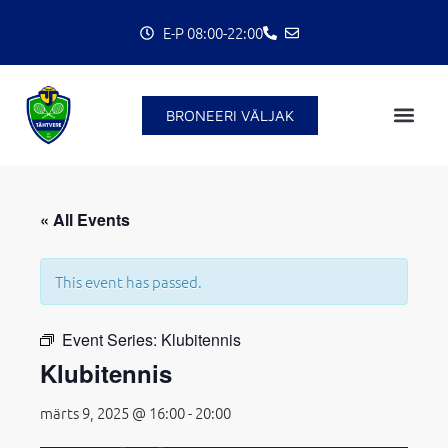
Skip
E-P 08:00-22:00
to
content
BRONEERI VÄLJAK
« All Events
This event has passed.
C
Event Series:
Klubitennis
Klubitennis
märts 9, 2025 @ 16:00
-
20:00