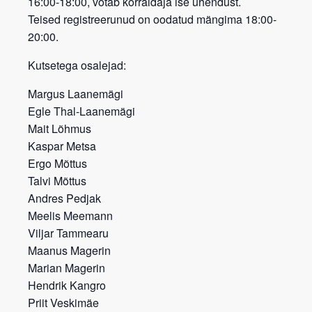
16:00-18:00, võtab korraldaja ise ühendust.
Teised registreerunud on oodatud mängima 18:00-
20:00.
Kutsetega osalejad:
Margus Laanemägi
Egle Thal-Laanemägi
Mait Lõhmus
Kaspar Metsa
Ergo Mõttus
Talvi Mõttus
Andres Pedjak
Meelis Meemann
Viljar Tammearu
Maanus Magerin
Marian Magerin
Hendrik Kangro
Priit Veskimäe