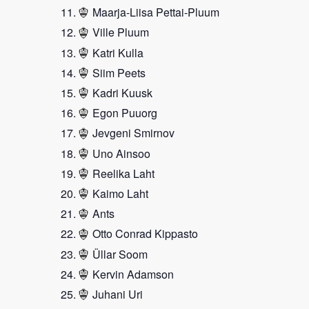
Maarja-Liisa Pettai-Pluum
Ville Pluum
Katri Kulla
Siim Peets
Kadri Kuusk
Egon Puuorg
Jevgeni Smirnov
Uno Ainsoo
Reelika Laht
Kaimo Laht
Ants
Otto Conrad Kippasto
Üllar Soom
Kervin Adamson
Juhani Uri