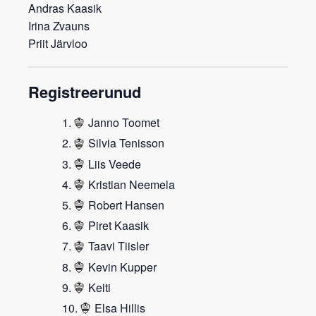
Andras Kaasik
Irina Zvauns
Priit Järvloo
Registreerunud
Janno Toomet
Silvia Tenisson
Liis Veede
Kristian Neemela
Robert Hansen
Piret Kaasik
Taavi Tiisler
Kevin Kupper
Keiti
Elsa Hillis