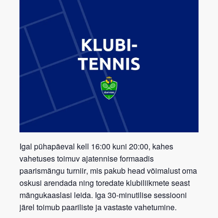
Igal pühapäeval kell 16:00 kuni 20:00, kahes
vahetuses toimuv ajatennise formaadis
paarismängu turniir
, mis pakub head võimalust oma
oskusi arendada ning toredate klubiliikmete seast
mängukaaslasi leida. Iga 30-minutilise sessiooni
järel toimub paariliste ja vastaste vahetumine.