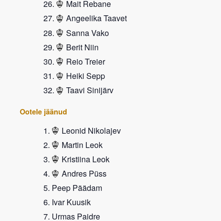
Mait Rebane
Angeelika Taavet
Sanna Vako
Berit Niin
Reio Treier
Heiki Sepp
Taavi Sinijärv
Ootele jäänud
Leonid Nikolajev
Martin Leok
Kristiina Leok
Andres Püss
Peep Päädam
Ivar Kuusik
Urmas Paidre