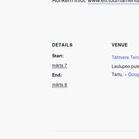
DETAILS
VENUE
Start:
Tähtvere Ten
märts 7
Laulupeo pui
Tartu
,
+ Goog
End:
märts 8