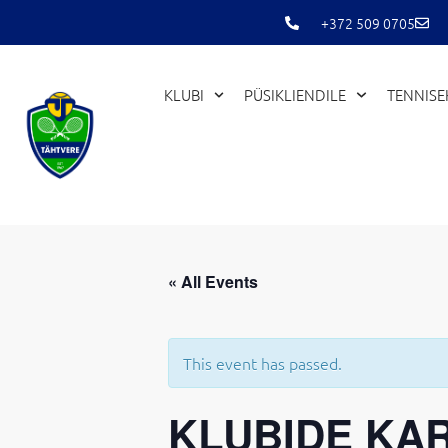
Skip
+372 509 0705
to
content
KLUBI
PÜSIKLIENDILE
TENNIS
« All Events
This event has passed.
KLUBIDE KA