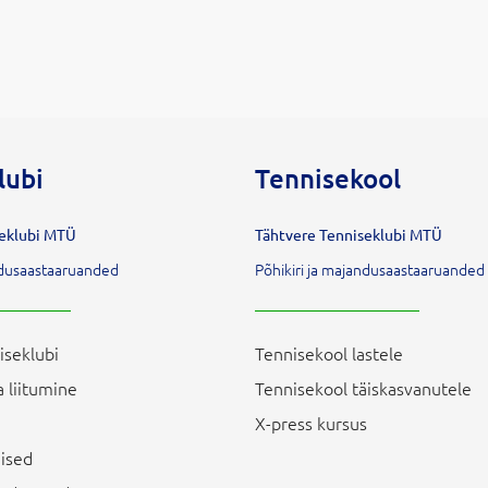
lubi
Tennisekool
seklubi MTÜ
Tähtvere Tenniseklubi MTÜ
andusaastaaruanded
Põhikiri ja majandusaastaaruanded
iseklubi
Tennisekool lastele
 liitumine
Tennisekool täiskasvanutele
X-press kursus
ised