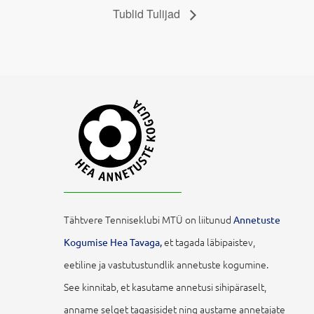
Tublid Tulijad
Tähtvere Tenniseklubi MTÜ on liitunud
Annetuste
et tagada läbipaistev,
Kogumise Hea Tavaga,
eetiline ja vastutustundlik annetuste kogumine.
See kinnitab, et kasutame annetusi sihipäraselt,
anname selget tagasisidet ning austame annetajate