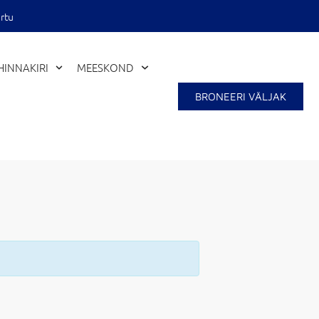
rtu
HINNAKIRI
MEESKOND
Close
BRONEERI VÄLJAK