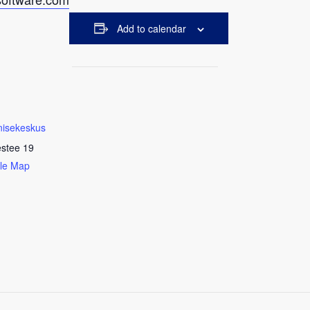
Add to calendar
nisekeskus
estee 19
le Map