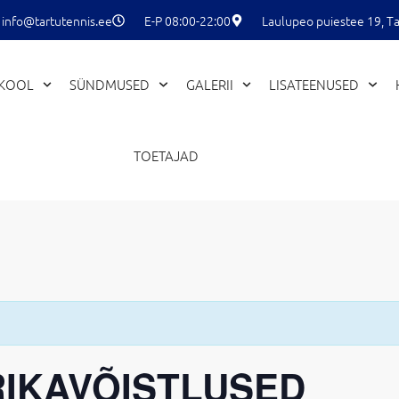
info@tartutennis.ee
E-P 08:00-22:00
Laulupeo puiestee 19, Ta
EKOOL
SÜNDMUSED
GALERII
LISATEENUSED
TOETAJAD
RIKAVÕISTLUSED