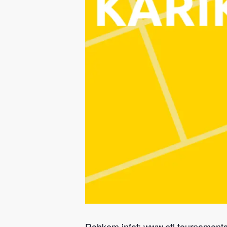
Rohkem infot:
www.etl.tournament