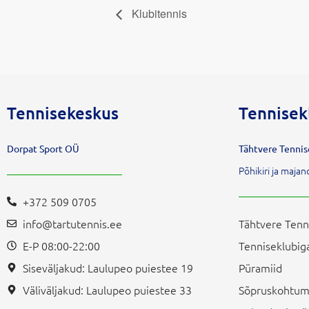
Klubitennis
Tennisekeskus
Tennisek
Dorpat Sport OÜ
Tähtvere Tenni
Põhikiri ja maj
+372 509 0705
info@tartutennis.ee
Tähtvere Tenn
E-P 08:00-22:00
Tenniseklubiga
Siseväljakud: Laulupeo puiestee 19
Püramiid
Väliväljakud: Laulupeo puiestee 33
Sõpruskohtum