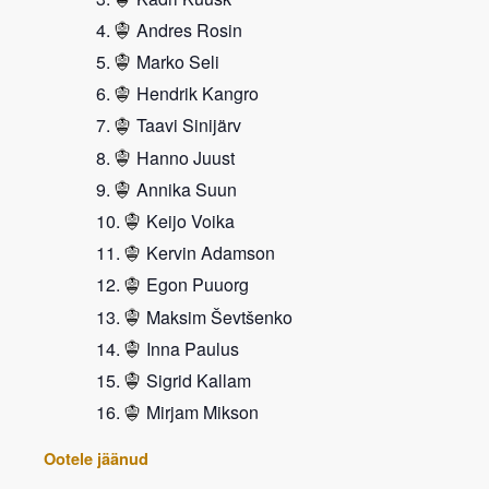
Andres Rosin
Marko Seli
Hendrik Kangro
Taavi Sinijärv
Hanno Juust
Annika Suun
Keijo Voika
Kervin Adamson
Egon Puuorg
Maksim Ševtšenko
Inna Paulus
Sigrid Kallam
Mirjam Mikson
Ootele jäänud