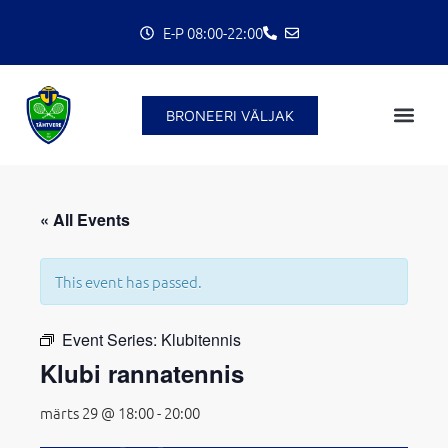
Skip
E-P 08:00-22:00
to
content
BRONEERI VÄLJAK
« All Events
C
This event has passed.
Event Series:
Klubitennis
Klubi rannatennis
märts 29 @ 18:00
-
20:00