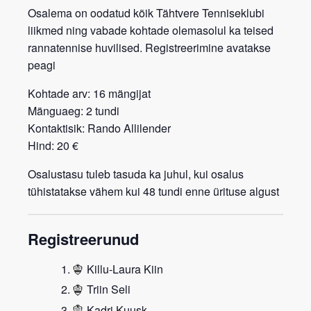
Osalema on oodatud kõik Tähtvere Tenniseklubi
liikmed ning vabade kohtade olemasolul ka teised
rannatennise huvilised. Registreerimine avatakse
peagi
Kohtade arv:
16 mängijat
Mänguaeg:
2 tundi
Kontaktisik:
Rando Allilender
Hind:
20 €
Osalustasu tuleb tasuda ka juhul, kui osalus
tühistatakse vähem kui 48 tundi enne ürituse algust
Registreerunud
Killu-Laura Kiin
Triin Seli
Kadri Kuusk