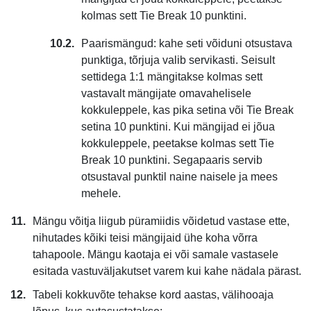
kolmas sett Tie Break 10 punktini.
Paarismängud: kahe seti võiduni otsustava
punktiga, tõrjuja valib servikasti. Seisult
settidega 1:1 mängitakse kolmas sett
vastavalt mängijate omavahelisele
kokkuleppele, kas pika setina või Tie Break
setina 10 punktini. Kui mängijad ei jõua
kokkuleppele, peetakse kolmas sett Tie
Break 10 punktini. Segapaaris servib
otsustaval punktil naine naisele ja mees
mehele.
Mängu võitja liigub püramiidis võidetud vastase ette,
nihutades kõiki teisi mängijaid ühe koha võrra
tahapoole. Mängu kaotaja ei või samale vastasele
esitada vastuväljakutset varem kui kahe nädala pärast.
Tabeli kokkuvõte tehakse kord aastas, välihooaja