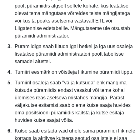
poolt püramiidis algselt sellele kohale, kus teatakse
olevat tema mängutase võrreldes teiste mängijatega
või kus ta peaks asetsema vastavalt ETL või
Liigatennise edetabelile. Mängutaseme üle otsustab
püramiidi administraator.
Püramiidiga saab liituda igal hetkel ja iga uus osaleja
lisatakse püramiidi administraatori poolt tabelisse
samadel alustel.
Turniiri eesmärk on võistleja liikumine püramiidi tippu.
Turniiril osaleja saab "välja kutsuda" ehk mängima
kutsuda püramiidis endast vasakul või tema kohal
ülemises reas asetseva mistahes mängija. Pärast
väljakutse esitamist saab olema kutse saaja huvides
oma positsiooni püramiidis kaitsta ja kutse esitaja
huvides kutse saajat võita.
Kutse saab esitada vaid ühele sama püramiidi liikmele
korraga ja aktiivse kutsega seotud osalistele ei saa