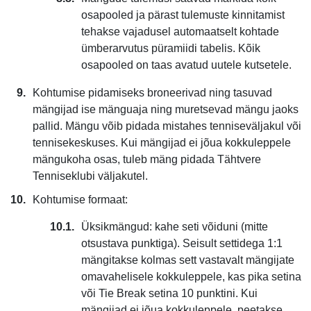
osapooled ja pärast tulemuste kinnitamist
tehakse vajadusel automaatselt kohtade
ümberarvutus püramiidi tabelis. Kõik
osapooled on taas avatud uutele kutsetele.
Kohtumise pidamiseks broneerivad ning tasuvad
mängijad ise mänguaja ning muretsevad mängu jaoks
pallid. Mängu võib pidada mistahes tenniseväljakul või
tennisekeskuses. Kui mängijad ei jõua kokkuleppele
mängukoha osas, tuleb mäng pidada Tähtvere
Tenniseklubi väljakutel.
Kohtumise formaat:
Üksikmängud: kahe seti võiduni (mitte
otsustava punktiga). Seisult settidega 1:1
mängitakse kolmas sett vastavalt mängijate
omavahelisele kokkuleppele, kas pika setina
või Tie Break setina 10 punktini. Kui
mängijad ei jõua kokkuleppele, peetakse