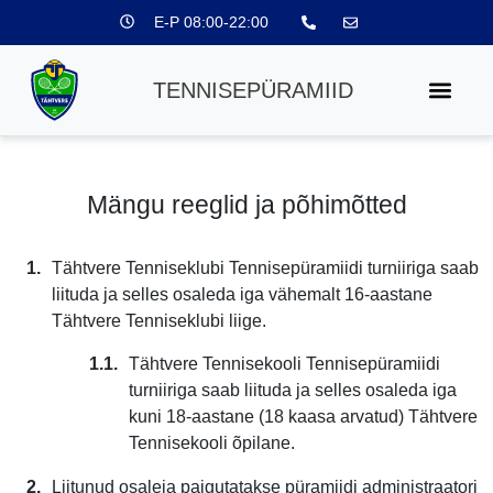
E-P 08:00-22:00
TENNISEPÜRAMIID
Mängu reeglid ja põhimõtted
Tähtvere Tenniseklubi Tennisepüramiidi turniiriga saab
liituda ja selles osaleda iga vähemalt 16-aastane
Tähtvere Tenniseklubi liige.
Tähtvere Tennisekooli Tennisepüramiidi
turniiriga saab liituda ja selles osaleda iga
kuni 18-aastane (18 kaasa arvatud) Tähtvere
Tennisekooli õpilane.
Liitunud osaleja paigutatakse püramiidi administraatori