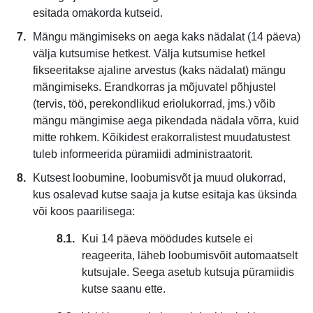
esitada omakorda kutseid.
Mängu mängimiseks on aega kaks nädalat (14 päeva)
välja kutsumise hetkest. Välja kutsumise hetkel
fikseeritakse ajaline arvestus (kaks nädalat) mängu
mängimiseks. Erandkorras ja mõjuvatel põhjustel
(tervis, töö, perekondlikud eriolukorrad, jms.) võib
mängu mängimise aega pikendada nädala võrra, kuid
mitte rohkem. Kõikidest erakorralistest muudatustest
tuleb informeerida püramiidi administraatorit.
Kutsest loobumine, loobumisvõt ja muud olukorrad,
kus osalevad kutse saaja ja kutse esitaja kas üksinda
või koos paarilisega:
Kui 14 päeva möödudes kutsele ei
reageerita, läheb loobumisvõit automaatselt
kutsujale. Seega asetub kutsuja püramiidis
kutse saanu ette.