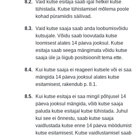
Vaid kutse esitaja saab igal hetkel kutse
tühistada. Kutse tühistamisel mõlema poole
kohad püramiidis säilivad.
Vaid kutse saaja saab anda loobumisvõidu
kutsujale. Võidu saab loovutada kutse
loomisest alates 14 päeva jooksul. Kutse
esitaja saab seega mängimata võidu kutse
saaja üle ja liigub positsioonilt tema ette.
Kui kutse saaja ei reageeri kutsele või ei saa
mängida 14 päeva jooksul alates kutse
esitamisest, rakendub p. 8.1.
Kui kutse esitaja ei saa mingil põhjusel 14
päeva jooksul mängida, võib kutse saaja
paluda kutse esitajal kutse tühistada. Juhul
kui see ei õnnestu, saab kutse saaja
vaidlustada kutse enne 14 päeva möödumist
kutse esitamisest. Kutse vaidlustamisel saab