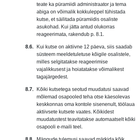
teate ka püramiidi administraator ja tema
abiga on võimalik kokkuleppel tühistada
kutse, et säilitada püramiidis osaliste
asukohad. Kui jätta antud olukorras
reageerimata, rakendub p. 8.1.
Kui kutse on aktiivne 12 päeva, siis saadab
süsteem meeldetuletuse kõigile osalistele,
milles selgitatakse reageerimise
vajalikkusest ja hoiatatakse võimalikest
tagajärgedest.
Kõiki kutsetega seotud muudatusi saavad
mõlemad osapooled teha otse käesolevas
keskkonnas oma kontole sisenenult, töölaua
aktiivsete kutsete vaates. Kõikidest
muudatustest teavitatakse automaatselt kõiki
osapooli e-maili teel.
Mängude tulemusi saavad märkida kõik