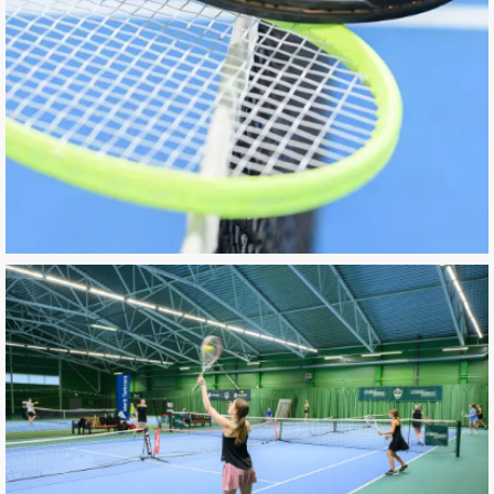
Tenniseklubi
Kogukond toredatest tennisemängijatest,
kellega koos tennist mängida
VAATA