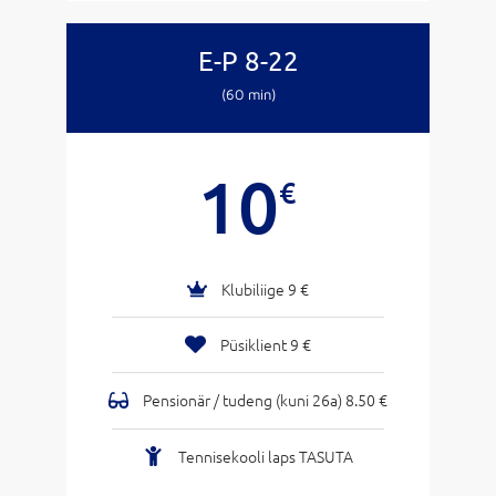
E-P 8-22
(60 min)
10
€
Klubiliige 9 €
Püsiklient 9 €
Pensionär / tudeng (kuni 26a) 8.50 €
Tennisekooli laps TASUTA