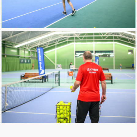
Tennisekool lastele
Aastaringselt toimuvad trennid lastele juba
alates 3-eluaastast
VAATA
Tennisekool täiskasvanutele