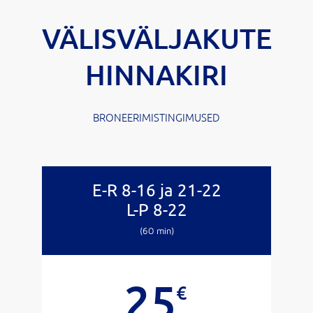
VÄLISVÄLJAKUTE
Kvaliteetne tenniseõpe erineval tasemel mängijatele
HINNAKIRI
VAATA
BRONEERIMISTINGIMUSED
E-R 8-16 ja 21-22
L-P 8-22
(60 min)
25
€