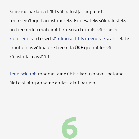
Soovime pakkuda häid võimalusi ja tingimusi
tennisemängu harrastamiseks. Erinevateks võimalusteks
on treeneriga eratunnid, kursused grupis, võistlused,
klubitennis
ja teised
sündmused
.
Lisateenuste
seast leiate
muuhulgas võimaluse treenida ÜKE gruppides või
külastada massööri.
Tenniseklubis
moodustame ühtse kogukonna, toetame
üksteist ning anname endast alati parima.
6