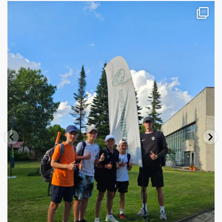
Teel Eesti Noorte Meistrivõistlustele! 🎾
...