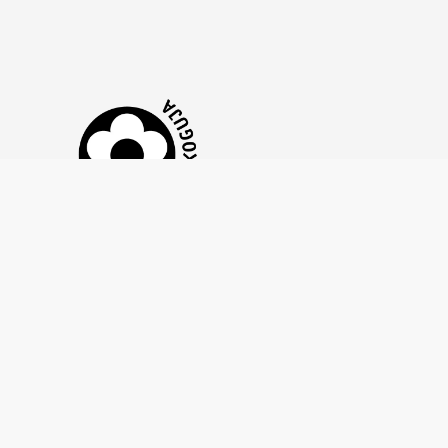
Tähtvere Tenniseklubi MTÜ on liitunud
Annetuste
et tagada läbipaistev, eetiline ja
Kogumise Hea Tavaga,
vastutustundlik annetuste kogumine. See kinnitab, et
kasutame annetusi sihipäraselt, anname selget
tagasisidet ning austame annetajate õigusi ja
privaatsust.