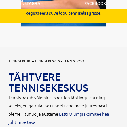
INSTAGRAM
FACEBOOK
Registreeru suve lõpu tenniselaagrisse.
TENNISEKLUBI – TENNISEKESKUS – TENNISEKOOL
TÄHTVERE
TENNISEKESKUS
Tennis pakub võimalust sportida läbi kogu elu ning
selleks, et iga külaline tunneks end meie juures hästi
oleme liitunud ja austame
Eesti Olümpiakomitee hea
juhtimise tava.