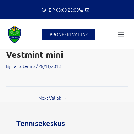
Skip
E-P 08:00-22:00
to
content
C
BRONEERI VÄLJAK
Vestmint mini
By
Tartutennis
/
28/11/2018
Next Väljak
→
Tennisekeskus