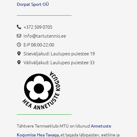
Dorpat Sport OÜ
+372 509 0705
info@tartutennis.ee
E-P 08:00-22:00
Siseväljakud: Laulupeo puiestee 19
Väliväljakud: Laulupeo puiestee 33
Tähtvere Tenniseklubi MTÜ on liitunud
Annetuste
et tagada läbipaistev, eetiline ja
Kogumise Hea Tavaga,