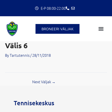
Skip
E-P 08:00-22:00
to
content
C
BRONEERI VÄLJAK
Välis 6
By
Tartutennis
/
28/11/2018
Next Väljak
→
Tennisekeskus