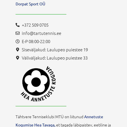
Dorpat Sport OÜ
+372 509 0705
info@tartutennis.ee
E-P 08:00-22:00
Siseväljakud: Laulupeo puiestee 19
Väliväljakud: Laulupeo puiestee 33
Tähtvere Tenniseklubi MTÜ on liitunud
Annetuste
et tagada läbipaistev, eetiline ja
Kogumise Hea Tavaga,