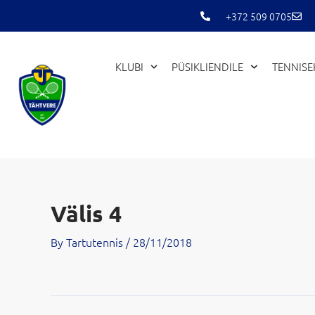
Skip
+372 509 0705
to
content
KLUBI
PÜSIKLIENDILE
TENNIS
Välis 4
By
Tartutennis
/
28/11/2018