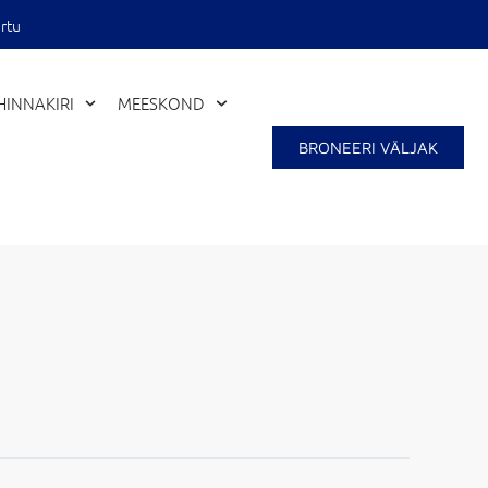
rtu
Close
HINNAKIRI
MEESKOND
BRONEERI VÄLJAK