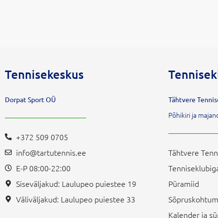
Tennisekeskus
Tennisek
Dorpat Sport OÜ
Tähtvere Tenni
Põhikiri ja maj
+372 509 0705
info@tartutennis.ee
Tähtvere Tenn
E-P 08:00-22:00
Tenniseklubiga
Siseväljakud: Laulupeo puiestee 19
Püramiid
Väliväljakud: Laulupeo puiestee 33
Sõpruskohtum
Kalender ja 