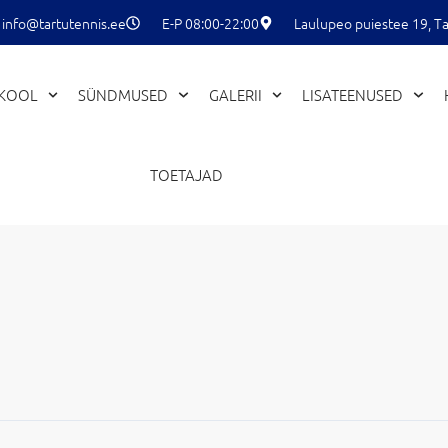
info@tartutennis.ee
E-P 08:00-22:00
Laulupeo puiestee 19, Ta
EKOOL
SÜNDMUSED
GALERII
LISATEENUSED
TOETAJAD