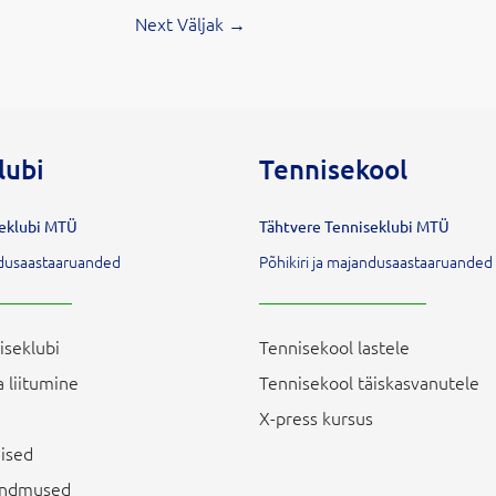
Next Väljak
→
lubi
Tennisekool
seklubi MTÜ
Tähtvere Tenniseklubi MTÜ
andusaastaaruanded
Põhikiri ja majandusaastaaruanded
iseklubi
Tennisekool lastele
 liitumine
Tennisekool täiskasvanutele
X-press kursus
ised
sündmused