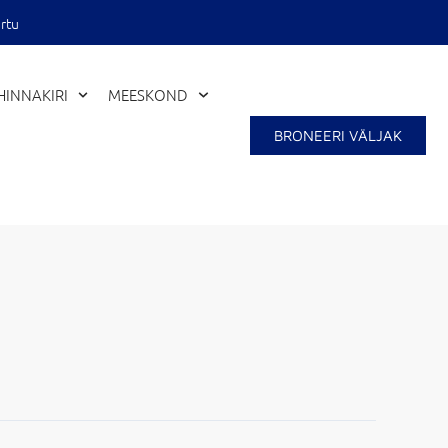
rtu
Close
HINNAKIRI
MEESKOND
BRONEERI VÄLJAK