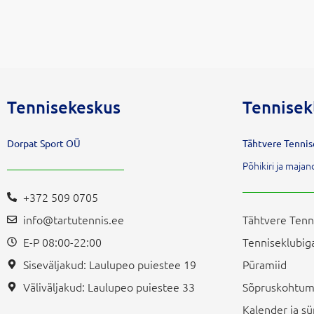
Tennisekeskus
Tennisek
Dorpat Sport OÜ
Tähtvere Tenni
Põhikiri ja maj
+372 509 0705
info@tartutennis.ee
Tähtvere Tenn
E-P 08:00-22:00
Tenniseklubiga
Siseväljakud: Laulupeo puiestee 19
Püramiid
Väliväljakud: Laulupeo puiestee 33
Sõpruskohtum
Kalender ja 