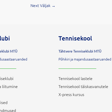
Next Väljak
→
lubi
Tennisekool
seklubi MTÜ
Tähtvere Tenniseklubi MTÜ
andusaastaaruanded
Põhikiri ja majandusaastaaruanded
iseklubi
Tennisekool lastele
 liitumine
Tennisekool täiskasvanutele
X-press kursus
ised
sündmused