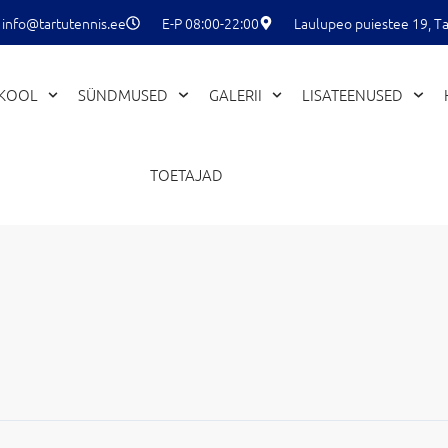
info@tartutennis.ee
E-P 08:00-22:00
Laulupeo puiestee 19, Ta
EKOOL
SÜNDMUSED
GALERII
LISATEENUSED
TOETAJAD