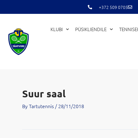
Skip
+372 509 0705
to
content
KLUBI
PÜSIKLIENDILE
TENNIS
Suur saal
By
Tartutennis
/
28/11/2018