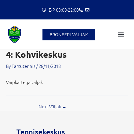
Skip
E-P 08:00-22:00
to
content
C
BRONEERI VÄLJAK
4: Kohvikeskus
By
Tartutennis
/
28/11/2018
Vaipkattega väljak
Next Väljak
→
Tennisekeskus