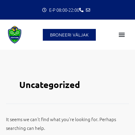
Skip
Search
E-P 08:00-22:00
to
for:
content
C
BRONEERI VÄLJAK
Uncategorized
It seems we can’t find what you’re looking for. Perhaps
searching can help.