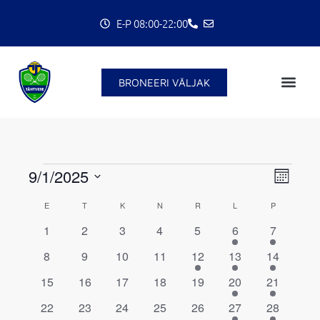
Skip
E-P 08:00-22:00
to
content
C
BRONEERI VÄLJAK
ESMASPÄEV
TEISIPÄEV
KOLMAPÄEV
NELJAPÄEV
REEDE
LAUPÄEV
PÜHAPÄEV
9/1/2025
Events
Views
Event
Month
Navigatio
Views
Select
E
T
K
N
R
L
P
Calendar
Navigat
date.
0
0
0
0
0
1
2
1
2
3
4
5
6
7
of
events
events
events
events
events
event
events
Events
0
0
0
0
1
2
2
8
9
10
11
12
13
14
events
events
events
events
event
events
events
0
0
0
0
0
1
2
15
16
17
18
19
20
21
events
events
events
events
events
event
events
0
0
0
0
0
1
2
22
23
24
25
26
27
28