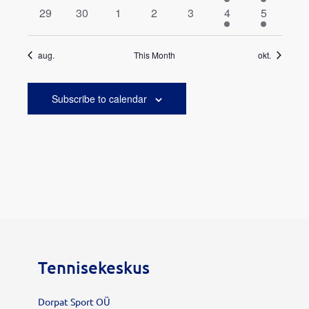
events
events
events
events
events
event
events
0
0
0
0
0
1
2
29
30
1
2
3
4
5
events
events
events
events
events
event
events
aug.
This Month
okt.
Subscribe to calendar
Tennisekeskus
Dorpat Sport OÜ