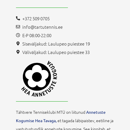
+372 509 0705
info@tartutennis.ee
E-P 08:00-22:00
Siseväljakud: Laulupeo puiestee 19
Väliväljakud: Laulupeo puiestee 33
Tähtvere Tenniseklubi MTÜ on liitunud
Annetuste
et tagada läbipaistev, eetiline ja
Kogumise Hea Tavaga,
vastutustundlik annetuste kogumine. See kinnitab, et