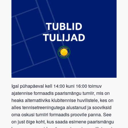
Igal pühapäeval kell 14:00 kuni 16:00 toimuv
ajatennise formaadis paarismängu turniir
, mis on
heaks alternatiiviks klubitennise huvilistele, kes on
alles tennisetreeningutega alustanud ja sooviksid
oma oskusi turniiri formaadis proovile panna. See
on just õige koht, kus saada esimene paarismängu