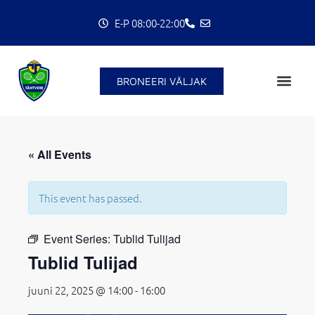
Skip
E-P 08:00-22:00
to
content
BRONEERI VÄLJAK
C
« All Events
This event has passed.
Event Series:
Tublid Tulijad
Tublid Tulijad
juuni 22, 2025 @ 14:00
-
16:00