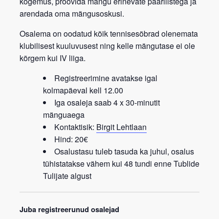
kogemus, proovida mängu erinevate paarilistega ja
arendada oma mängusoskusi.
Osalema on oodatud kõik tennisesõbrad
olenemata
klubilisest kuuluvusest
ning kelle mängutase ei ole
kõrgem kui IV liiga.
Registreerimine avatakse igal
kolmapäeval kell 12.00
Iga osaleja saab 4 x 30-minutit
mänguaega
Kontaktisik:
Birgit Lehtlaan
Hind: 20€
Osalustasu tuleb tasuda ka juhul, osalus
tühistatakse vähem kui 48 tundi enne Tublide
Tulijate algust
Juba registreerunud osalejad