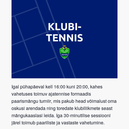
Igal pühapäeval kell 16:00 kuni 20:00, kahes
vahetuses toimuv ajatennise formaadis
paarismängu turniir
, mis pakub head võimalust oma
oskusi arendada ning toredate klubiliikmete seast
mängukaaslasi leida. Iga 30-minutilise sessiooni
järel toimub paariliste ja vastaste vahetumine.