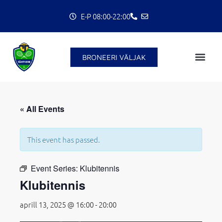
Skip
E-P 08:00-22:00
to
content
BRONEERI VÄLJAK
« All Events
This event has passed.
C
Event Series:
Klubitennis
Klubitennis
aprill 13, 2025 @ 16:00
-
20:00