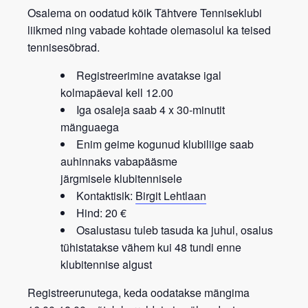
Osalema on oodatud kõik
Tähtvere Tenniseklubi
liikmed
ning vabade kohtade olemasolul ka teised
tennisesõbrad.
Registreerimine avatakse igal
kolmapäeval kell 12.00
Iga osaleja saab 4 x 30-minutit
mänguaega
Enim geime kogunud klubiliige saab
auhinnaks vabapääsme
järgmisele
klubitennisele
Kontaktisik:
Birgit Lehtlaan
Hind: 20 €
Osalustasu tuleb tasuda ka juhul, osalus
tühistatakse vähem kui 48 tundi enne
klubitennise algust
Registreerunutega, keda oodatakse mängima