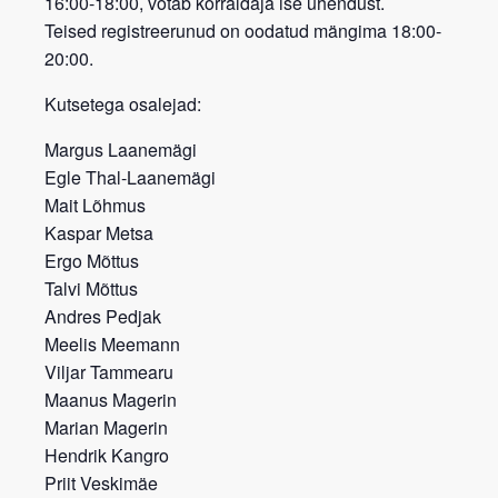
16:00-18:00, võtab korraldaja ise ühendust.
Teised registreerunud on oodatud mängima 18:00-
20:00.
Kutsetega osalejad:
Margus Laanemägi
Egle Thal-Laanemägi
Mait Lõhmus
Kaspar Metsa
Ergo Mõttus
Talvi Mõttus
Andres Pedjak
Meelis Meemann
Viljar Tammearu
Maanus Magerin
Marian Magerin
Hendrik Kangro
Priit Veskimäe