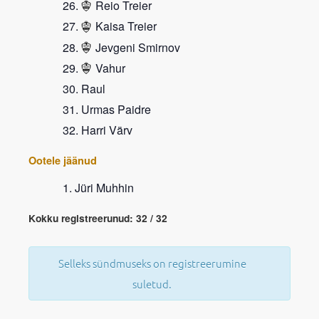
Reio Treier
Kaisa Treier
Jevgeni Smirnov
Vahur
Raul
Urmas Paidre
Harri Värv
Ootele jäänud
Jüri Muhhin
Kokku registreerunud: 32 / 32
Selleks sündmuseks on registreerumine
suletud.