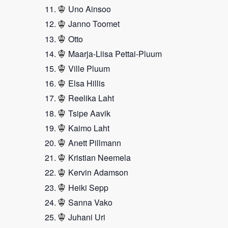
Uno Ainsoo
Janno Toomet
Otto
Maarja-Liisa Pettai-Pluum
Ville Pluum
Elsa Hillis
Reelika Laht
Tsipe Aavik
Kaimo Laht
Anett Pillmann
Kristian Neemela
Kervin Adamson
Heiki Sepp
Sanna Vako
Juhani Uri