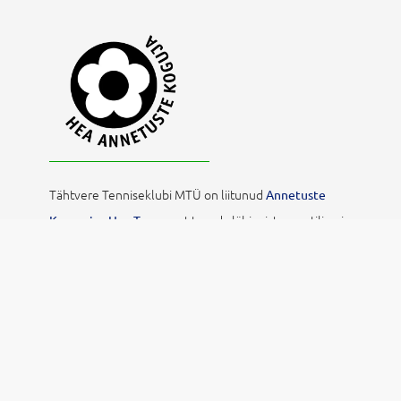
Tähtvere Tenniseklubi MTÜ on liitunud
Annetuste
et tagada läbipaistev, eetiline ja
Kogumise Hea Tavaga,
vastutustundlik annetuste kogumine. See kinnitab, et
kasutame annetusi sihipäraselt, anname selget
tagasisidet ning austame annetajate õigusi ja
privaatsust.